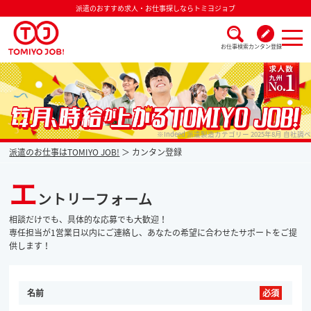
派遣のおすすめ求人・お仕事探しならトミヨジョブ
お仕事検索
カンタン登録
派遣なら毎月時給が上がるトミヨジョブ
※Indeed 派遣製造カテゴリー 2025年8月 自社調べ
派遣のお仕事はTOMIYO JOB!
カンタン登録
エ
ントリーフォーム
相談だけでも、具体的な応募でも大歓迎！
専任担当が1営業日以内にご連絡し、あなたの希望に合わせたサポートをご提
供します！
名前