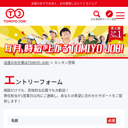
派遣のおすすめ求人・お仕事探しならトミヨジョブ
お仕事検索
カンタン登録
派遣なら毎月時給が上がるトミヨジョブ
※Indeed 派遣製造カテゴリー 2025年8月 自社調べ
派遣のお仕事はTOMIYO JOB!
カンタン登録
エ
ントリーフォーム
相談だけでも、具体的な応募でも大歓迎！
専任担当が1営業日以内にご連絡し、あなたの希望に合わせたサポートをご提
供します！
名前