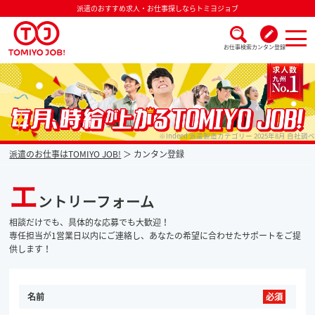
派遣のおすすめ求人・お仕事探しならトミヨジョブ
お仕事検索
カンタン登録
派遣なら毎月時給が上がるトミヨジョブ
※Indeed 派遣製造カテゴリー 2025年8月 自社調べ
派遣のお仕事はTOMIYO JOB!
カンタン登録
エ
ントリーフォーム
相談だけでも、具体的な応募でも大歓迎！
専任担当が1営業日以内にご連絡し、あなたの希望に合わせたサポートをご提
供します！
名前