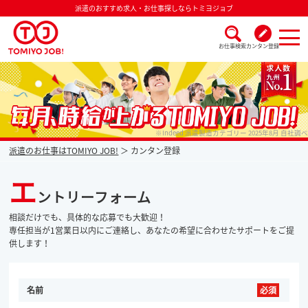
派遣のおすすめ求人・お仕事探しならトミヨジョブ
お仕事検索
カンタン登録
派遣なら毎月時給が上がるトミヨジョブ
※Indeed 派遣製造カテゴリー 2025年8月 自社調べ
派遣のお仕事はTOMIYO JOB!
カンタン登録
エ
ントリーフォーム
相談だけでも、具体的な応募でも大歓迎！
専任担当が1営業日以内にご連絡し、あなたの希望に合わせたサポートをご提
供します！
名前