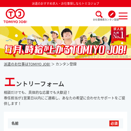
派遣のおすすめ求人・お仕事探しならトミヨジョブ
お仕事検索
カンタン登録
派遣なら毎月時給が上がるトミヨジョブ
※Indeed 派遣製造カテゴリー 2025年8月 自社調べ
派遣のお仕事はTOMIYO JOB!
カンタン登録
エ
ントリーフォーム
相談だけでも、具体的な応募でも大歓迎！
専任担当が1営業日以内にご連絡し、あなたの希望に合わせたサポートをご提
供します！
名前