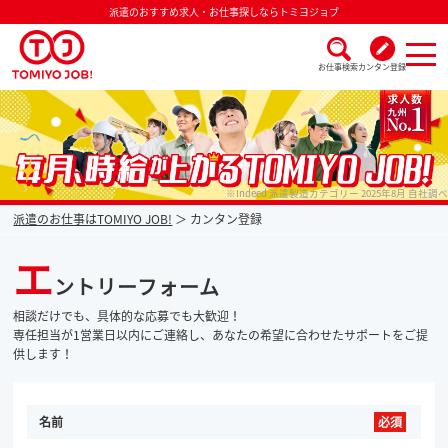
派遣のおすすめ求人・お仕事探しならトミヨジョブ
お仕事検索
カンタン登録
派遣なら毎月時給が上がるトミヨジョブ
※Indeed 派遣製造カテゴリー 2025年8月 自社調べ
派遣のお仕事はTOMIYO JOB!
カンタン登録
エ
ントリーフォーム
相談だけでも、具体的な応募でも大歓迎！
専任担当が1営業日以内にご連絡し、あなたの希望に合わせたサポートをご提
供します！
名前