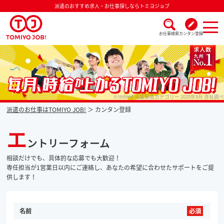
派遣のおすすめ求人・お仕事探しならトミヨジョブ
お仕事検索
カンタン登録
派遣なら毎月時給が上がるトミヨジョブ
※Indeed 派遣製造カテゴリー 2025年8月 自社調べ
派遣のお仕事はTOMIYO JOB!
カンタン登録
エ
ントリーフォーム
相談だけでも、具体的な応募でも大歓迎！
専任担当が1営業日以内にご連絡し、あなたの希望に合わせたサポートをご提
供します！
名前