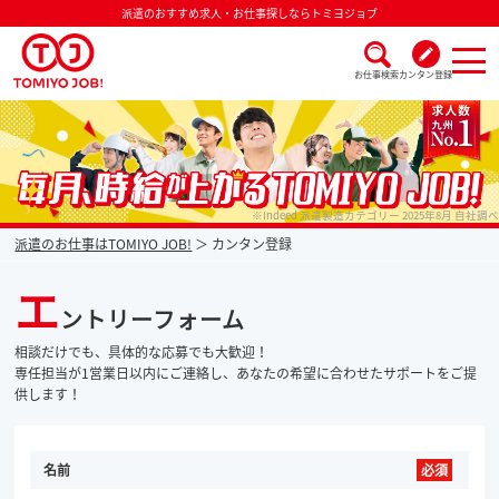
派遣のおすすめ求人・お仕事探しならトミヨジョブ
お仕事検索
カンタン登録
派遣なら毎月時給が上がるトミヨジョブ
※Indeed 派遣製造カテゴリー 2025年8月 自社調べ
派遣のお仕事はTOMIYO JOB!
カンタン登録
エ
ントリーフォーム
相談だけでも、具体的な応募でも大歓迎！
専任担当が1営業日以内にご連絡し、あなたの希望に合わせたサポートをご提
供します！
名前