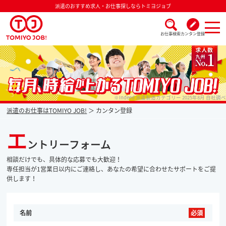
派遣のおすすめ求人・お仕事探しならトミヨジョブ
お仕事検索
カンタン登録
派遣なら毎月時給が上がるトミヨジョブ
※Indeed 派遣製造カテゴリー 2025年8月 自社調べ
派遣のお仕事はTOMIYO JOB!
カンタン登録
エ
ントリーフォーム
相談だけでも、具体的な応募でも大歓迎！
専任担当が1営業日以内にご連絡し、あなたの希望に合わせたサポートをご提
供します！
名前