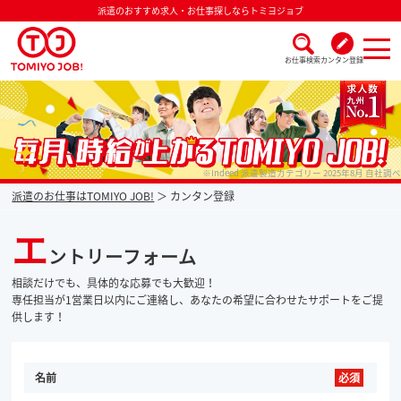
派遣のおすすめ求人・お仕事探しならトミヨジョブ
お仕事検索
カンタン登録
派遣なら毎月時給が上がるトミヨジョブ
※Indeed 派遣製造カテゴリー 2025年8月 自社調べ
派遣のお仕事はTOMIYO JOB!
カンタン登録
エ
ントリーフォーム
相談だけでも、具体的な応募でも大歓迎！
専任担当が1営業日以内にご連絡し、あなたの希望に合わせたサポートをご提
供します！
名前