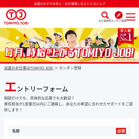
派遣のおすすめ求人・お仕事探しならトミヨジョブ
お仕事検索
カンタン登録
派遣なら毎月時給が上がるトミヨジョブ
※Indeed 派遣製造カテゴリー 2025年8月 自社調べ
派遣のお仕事はTOMIYO JOB!
カンタン登録
エ
ントリーフォーム
相談だけでも、具体的な応募でも大歓迎！
専任担当が1営業日以内にご連絡し、あなたの希望に合わせたサポートをご提
供します！
名前