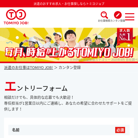
派遣のおすすめ求人・お仕事探しならトミヨジョブ
お仕事検索
カンタン登録
派遣なら毎月時給が上がるトミヨジョブ
※Indeed 派遣製造カテゴリー 2025年8月 自社調べ
派遣のお仕事はTOMIYO JOB!
カンタン登録
エ
ントリーフォーム
相談だけでも、具体的な応募でも大歓迎！
専任担当が1営業日以内にご連絡し、あなたの希望に合わせたサポートをご提
供します！
名前