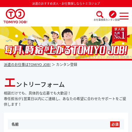
派遣のおすすめ求人・お仕事探しならトミヨジョブ
お仕事検索
カンタン登録
派遣なら毎月時給が上がるトミヨジョブ
※Indeed 派遣製造カテゴリー 2025年8月 自社調べ
派遣のお仕事はTOMIYO JOB!
カンタン登録
エ
ントリーフォーム
相談だけでも、具体的な応募でも大歓迎！
専任担当が1営業日以内にご連絡し、あなたの希望に合わせたサポートをご提
供します！
名前