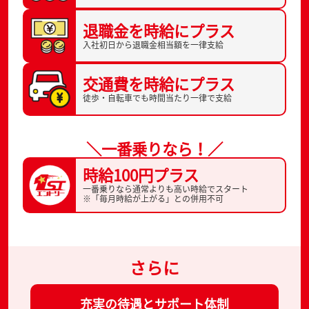
退職金を
時給にプラス
入社初日から
退職金相当額を一律支給
交通費を
時給にプラス
徒歩・自転車でも
時間当たり一律で支給
＼一番乗りなら！／
時給100円プラス
一番乗りなら通常よりも高い時給でスタート
※「毎月時給が上がる」との併用不可
さらに
充実の待遇とサポート体制