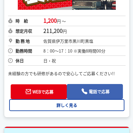
1,200
時 給
円 ～
211,200
想定月収
円
勤 務 地
佐賀県伊万里市黒川町黒塩
勤務時間
8：00〜17：10 ※実働8時間00分
休日
日・祝
未経験の方でも研修があるので安心してご応募ください!!
電話で応募
WEBで応募
詳しく見る