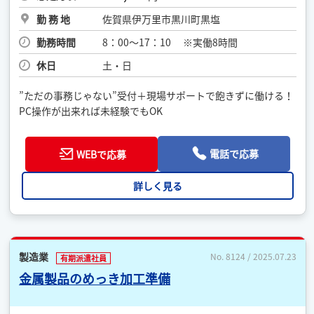
勤 務 地
佐賀県伊万里市黒川町黒塩
勤務時間
8：00～17：10 ※実働8時間
休日
土・日
”ただの事務じゃない”受付＋現場サポートで飽きずに働ける！
PC操作が出来れば未経験でもOK
電話で応募
WEBで応募
詳しく見る
製造業
No. 8124 / 2025.07.23
有期派遣社員
金属製品のめっき加工準備