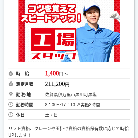
1,400
時 給
円 ～
211,200
想定月収
円
勤 務 地
佐賀県伊万里市黒川町黒塩
勤務時間
8：00～17：10 ※実働8時間
休日
土・日
リフト資格、クレーンや玉掛け資格の資格保有数に応じて時給
UPします！