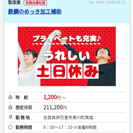
製造業
No. 5809 / 2025.06.13
有期派遣社員
鉄鋼のめっき加工補助
1,200
時 給
円 ～
211,200
想定月収
円
勤 務 地
佐賀県伊万里市黒川町黒塩
勤務時間
8：00〜17：10 ※実働8時間