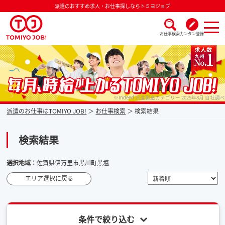
派遣のおすすめ求人・お仕事探しならトミヨジョブ
お仕事検索
カンタン登録
派遣なら毎月時給が上がるトミヨジョブ
※Indeed 派遣製造カテゴリー 2025年8月 自社調べ
派遣のお仕事はTOMIYO JOB!
お仕事検索
検索結果
検索結果
選択地域：
佐賀県伊万里市黒川町黒塩
エリア選択に戻る
条件で絞り込む