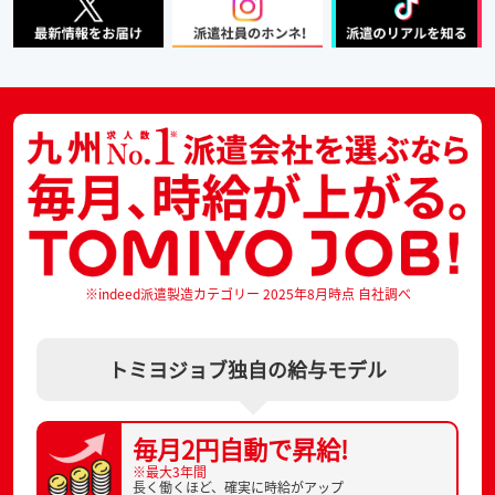
※indeed派遣製造カテゴリー 2025年8月時点 自社調べ
トミヨジョブ独自の給与モデル
毎月2円自動で
昇給!
※最大3年間
長く働くほど、
確実に時給がアップ