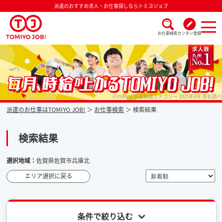
派遣のおすすめ求人・お仕事探しならトミヨジョブ
お仕事検索
カンタン登録
派遣なら毎月時給が上がるトミヨジョブ
※Indeed 派遣製造カテゴリー 2025年8月 自社調べ
派遣のお仕事はTOMIYO JOB!
お仕事検索
検索結果
検索結果
選択地域：
佐賀県佐賀市兵庫北
エリア選択に戻る
条件で絞り込む