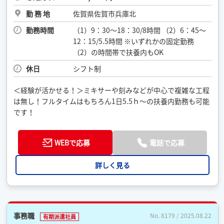
勤 務 地
佐賀県佐賀市兵庫北
勤務時間
（1）9：30～18：30/8時間 （2）6：45～
12：15/5.5時間 ※いずれかの固定勤務
（2）の時間帯で扶養内もOK
休日
シフト制
＜経験が活かせる！＞ミキサーや刻みなどが中心で複雑な工程
は無し！フルタイムはもちろん1日5.5ｈ～の扶養内勤務も可能
です！
WEBで応募
電話で応募
詳しく見る
事務職
No. 8179 / 2025.08.22
有期派遣社員