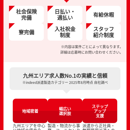
社会保険
日払い・
有給休暇
完備
週払い
入社祝金
スタッフ
寮完備
制度
紹介制度
※内容は案件ごとによって異なります。
詳細は応募時にお問い合わせください。
九州エリア求人数No.1の実績と信頼
※indeed派遣製造カテゴリー 2025年8月時点 自社調べ
ステップ
幅広い
地域密着
アップ
選択肢
支援
九州エリアを中心
製造・物流から事
派遣から正社員・
に地域の優良企
務、コールセンタ
無期雇用派遣への