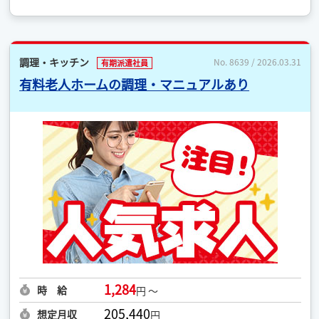
調理・キッチン
No. 8639 / 2026.03.31
有期派遣社員
有料老人ホームの調理・マニュアルあり
1,284
時 給
円 ～
205,440
想定月収
円