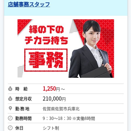
店舗事務スタッフ
1,250
時 給
円 ～
210,000
想定月収
円
勤 務 地
佐賀県佐賀市兵庫北
勤務時間
9：30～18：30 ※実働8時間
休日
シフト制