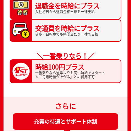
退職金を
時給にプラス
入社初日から
退職金相当額を一律支給
交通費を
時給にプラス
徒歩・自転車でも
時間当たり一律で支給
＼一番乗りなら！／
時給100円プラス
一番乗りなら通常よりも高い時給でスタート
※「毎月時給が上がる」との併用不可
さらに
充実の待遇とサポート体制