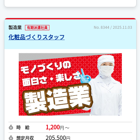
製造業
No. 8344 / 2025.11.03
有期派遣社員
化粧品づくりスタッフ
1,200
時 給
円 ～
205,500
想定月収
円