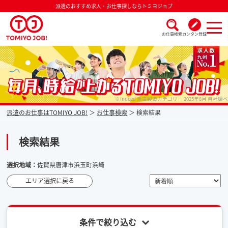
派遣のおすすめ求人・お仕事探しならトミヨジョブ
お仕事検索
カンタン登録
派遣なら毎月時給が上がるトミヨジョブ
※Indeed 派遣製造カテゴリー 2025年8月 自社調べ
派遣のお仕事はTOMIYO JOB!
お仕事検索
検索結果
検索結果
選択地域：
佐賀県唐津市浜玉町浜崎
エリア選択に戻る
条件で絞り込む