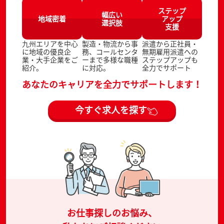
ステップ
幅広い
地域密着
アップ
選択肢
支援
九州エリアを中心
製造・物流から事
派遣から正社員・
に地域の優良企
務、コールセンタ
無期雇用派遣への
業・大手企業をご
ーまで多様な職種
ステップアップも
紹介。
に対応。
全力でサポート
あなたのキャリアを全力でサポートします！
今すぐ求人を探す
お仕事探しのお悩み、