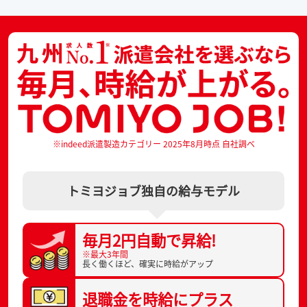
※indeed派遣製造カテゴリー 2025年8月時点 自社調べ
トミヨジョブ独自の給与モデル
毎月2円自動で
昇給!
※最大3年間
長く働くほど、
確実に時給がアップ
退職金を
時給にプラス