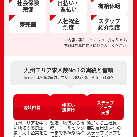
社会保険
日払い・
有給休暇
完備
週払い
入社祝金
スタッフ
寮完備
制度
紹介制度
※内容は案件ごとによって異なります。
詳細は応募時にお問い合わせください。
九州エリア求人数No.1の実績と信頼
※indeed派遣製造カテゴリー 2025年8月時点 自社調べ
ステップ
幅広い
地域密着
アップ
選択肢
支援
九州エリアを中心
製造・物流から事
派遣から正社員・
に地域の優良企
務、コールセンタ
無期雇用派遣への
業・大手企業をご
ーまで多様な職種
ステップアップも