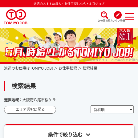
派遣のおすすめ求人・お仕事探しならトミヨジョブ
お仕事検索
カンタン登録
派遣なら毎月時給が上がるトミヨジョブ
※Indeed 派遣製造カテゴリー 2025年8月 自社調べ
派遣のお仕事はTOMIYO JOB!
お仕事検索
検索結果
検索結果
選択地域：
大阪府八尾市桜ケ丘
エリア選択に戻る
条件で絞り込む