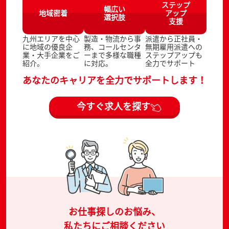
ステップ
幅広い
地域密着
アップ
選択肢
支援
九州エリアを中心
製造・物流から事
派遣から正社員・
に地域の優良企
務、コールセンタ
無期雇用派遣への
業・大手企業をご
ーまで多様な職種
ステップアップも
紹介。
に対応。
全力でサポート
あなたのキャリアを全力でサポートします！
今すぐ求人を探す
お仕事探しのお悩み、
私たちにご相談ください