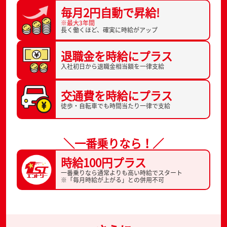
毎月2円自動で
昇給!
※最大3年間
長く働くほど、
確実に時給がアップ
退職金を
時給にプラス
入社初日から
退職金相当額を一律支給
交通費を
時給にプラス
徒歩・自転車でも
時間当たり一律で支給
＼一番乗りなら！／
時給100円プラス
一番乗りなら通常よりも高い時給でスタート
※「毎月時給が上がる」との併用不可