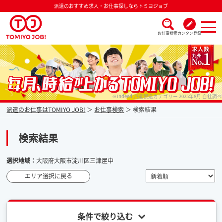
派遣のおすすめ求人・お仕事探しならトミヨジョブ
お仕事検索
カンタン登録
派遣なら毎月時給が上がるトミヨジョブ
※Indeed 派遣製造カテゴリー 2025年8月 自社調べ
派遣のお仕事はTOMIYO JOB!
お仕事検索
検索結果
検索結果
選択地域：
大阪府大阪市淀川区三津屋中
エリア選択に戻る
条件で絞り込む