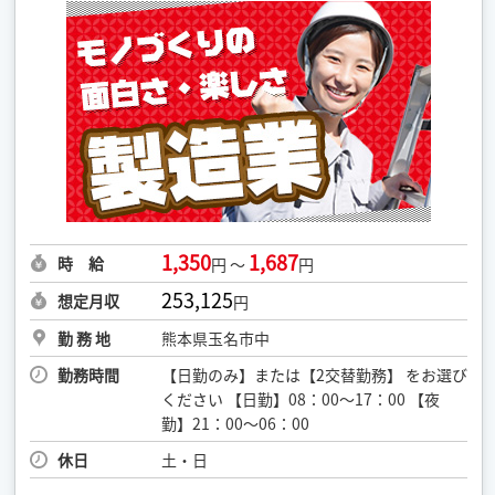
1,350
1,687
時 給
円 ～
円
253,125
想定月収
円
勤 務 地
熊本県玉名市中
勤務時間
【日勤のみ】または【2交替勤務】 をお選び
ください 【日勤】08：00～17：00 【夜
勤】21：00～06：00
休日
土・日