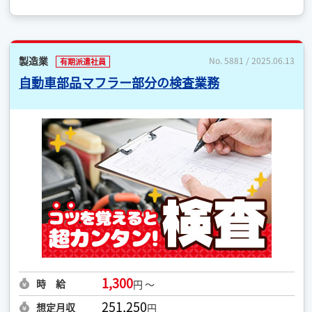
製造業
No. 5881 / 2025.06.13
有期派遣社員
自動車部品マフラー部分の検査業務
1,300
時 給
円 ～
251,250
想定月収
円