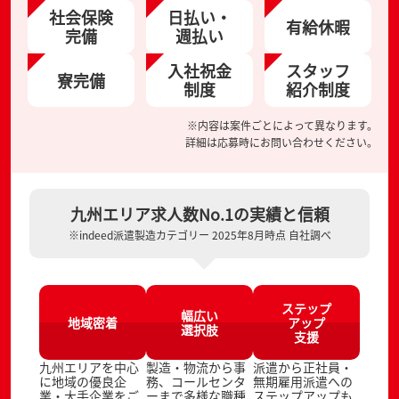
社会保険
日払い・
有給休暇
完備
週払い
入社祝金
スタッフ
寮完備
制度
紹介制度
※内容は案件ごとによって異なります。
詳細は応募時にお問い合わせください。
九州エリア求人数No.1の実績と信頼
※indeed派遣製造カテゴリー 2025年8月時点 自社調べ
ステップ
幅広い
地域密着
アップ
選択肢
支援
九州エリアを中心
製造・物流から事
派遣から正社員・
に地域の優良企
務、コールセンタ
無期雇用派遣への
業・大手企業をご
ーまで多様な職種
ステップアップも