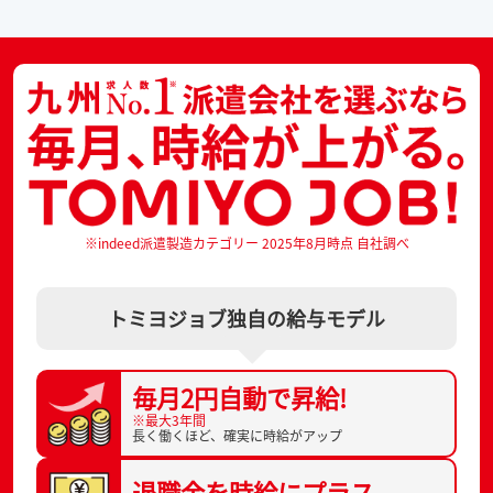
※indeed派遣製造カテゴリー 2025年8月時点 自社調べ
トミヨジョブ独自の給与モデル
毎月2円自動で
昇給!
※最大3年間
長く働くほど、
確実に時給がアップ
退職金を
時給にプラス