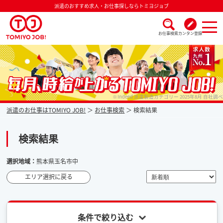
派遣のおすすめ求人・お仕事探しならトミヨジョブ
お仕事検索
カンタン登録
派遣なら毎月時給が上がるトミヨジョブ
※Indeed 派遣製造カテゴリー 2025年8月 自社調べ
派遣のお仕事はTOMIYO JOB!
お仕事検索
検索結果
検索結果
選択地域：
熊本県玉名市中
エリア選択に戻る
条件で絞り込む