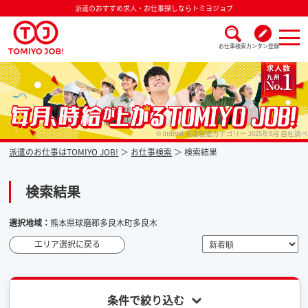
派遣のおすすめ求人・お仕事探しならトミヨジョブ
お仕事検索
カンタン登録
派遣なら毎月時給が上がるトミヨジョブ
※Indeed 派遣製造カテゴリー 2025年8月 自社調べ
派遣のお仕事はTOMIYO JOB!
お仕事検索
検索結果
検索結果
選択地域：
熊本県球磨郡多良木町多良木
エリア選択に戻る
条件で絞り込む