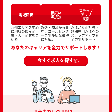
ステップ
幅広い
地域密着
アップ
選択肢
支援
九州エリアを中心
製造・物流から事
派遣から正社員・
に地域の優良企
務、コールセンタ
無期雇用派遣への
業・大手企業をご
ーまで多様な職種
ステップアップも
紹介。
に対応。
全力でサポート
あなたのキャリアを全力でサポートします！
今すぐ求人を探す
お仕事探しのお悩み、