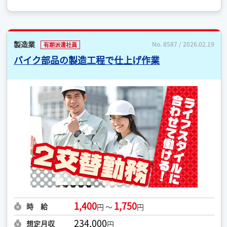
製造業
No. 8587 / 2026.02.19
有期派遣社員
バイク部品の製造工程で仕上げ作業
1,400
1,750
時 給
円 ～
円
234,000
想定月収
円