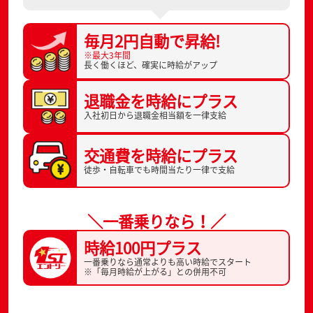
毎月2円自動で
昇給!
※最大3年間
長く働くほど、
確実に時給がアップ
退職金を
時給にプラス
入社初日から
退職金相当額を一律支給
交通費を
時給にプラス
徒歩・自転車でも
時間当たり一律で支給
＼一番乗りなら！／
時給100円プラス
一番乗りなら通常よりも高い時給でスタート
※「毎月時給が上がる」との併用不可