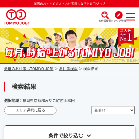
派遣のおすすめ求人・お仕事探しならトミヨジョブ
お仕事検索
カンタン登録
派遣なら毎月時給が上がるトミヨジョブ
※Indeed 派遣製造カテゴリー 2025年8月 自社調べ
派遣のお仕事はTOMIYO JOB!
お仕事検索
検索結果
検索結果
選択地域：
福岡県京都郡みやこ町勝山松田
エリア選択に戻る
条件で絞り込む