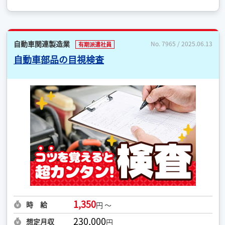
自動車関連製造業
No. 7965 / 2025.06.13
有期派遣社員
自動車部品の目視検査
1,350
時 給
円 ～
230,000
想定月収
円