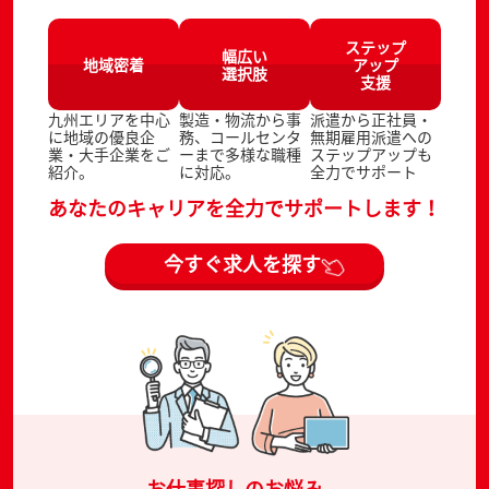
ステップ
幅広い
地域密着
アップ
選択肢
支援
九州エリアを中心
製造・物流から事
派遣から正社員・
に地域の優良企
務、コールセンタ
無期雇用派遣への
業・大手企業をご
ーまで多様な職種
ステップアップも
紹介。
に対応。
全力でサポート
あなたのキャリアを全力でサポートします！
今すぐ求人を探す
お仕事探しのお悩み、