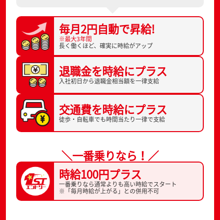
毎月2円自動で
昇給!
※最大3年間
長く働くほど、
確実に時給がアップ
退職金を
時給にプラス
入社初日から
退職金相当額を一律支給
交通費を
時給にプラス
徒歩・自転車でも
時間当たり一律で支給
＼一番乗りなら！／
時給100円プラス
一番乗りなら通常よりも高い時給でスタート
※「毎月時給が上がる」との併用不可