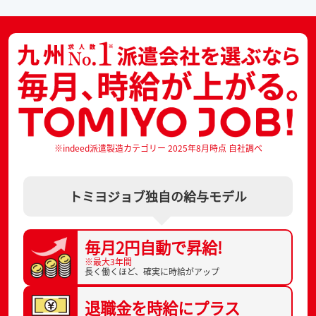
※indeed派遣製造カテゴリー 2025年8月時点 自社調べ
トミヨジョブ独自の給与モデル
毎月2円自動で
昇給!
※最大3年間
長く働くほど、
確実に時給がアップ
退職金を
時給にプラス