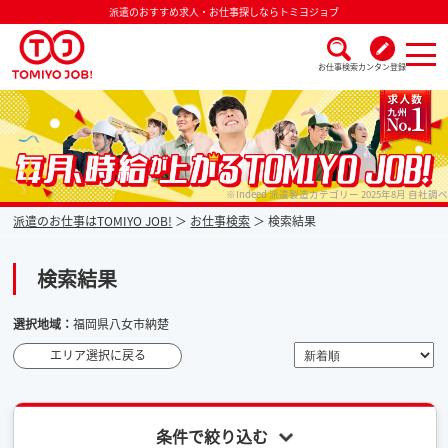
派遣のおすすめ求人・お仕事探しならトミヨジョブ
お仕事検索
カンタン登録
派遣なら毎月時給が上がるトミヨジョブ
※Indeed 派遣製造カテゴリー 2025年8月 自社調べ
派遣のお仕事はTOMIYO JOB!
お仕事検索
検索結果
検索結果
選択地域：
福岡県八女市納楚
エリア選択に戻る
条件で絞り込む