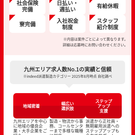
社会保険
日払い・
有給休暇
完備
週払い
入社祝金
スタッフ
寮完備
制度
紹介制度
※内容は案件ごとによって異なります。
詳細は応募時にお問い合わせください。
九州エリア求人数No.1の実績と信頼
※indeed派遣製造カテゴリー 2025年8月時点 自社調べ
ステップ
幅広い
地域密着
アップ
選択肢
支援
九州エリアを中心
製造・物流から事
派遣から正社員・
に地域の優良企
務、コールセンタ
無期雇用派遣への
業・大手企業をご
ーまで多様な職種
ステップアップも