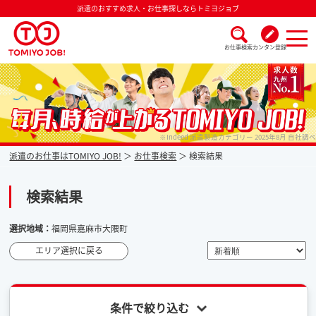
派遣のおすすめ求人・お仕事探しならトミヨジョブ
お仕事検索
カンタン登録
派遣なら毎月時給が上がるトミヨジョブ
※Indeed 派遣製造カテゴリー 2025年8月 自社調べ
派遣のお仕事はTOMIYO JOB!
お仕事検索
検索結果
検索結果
選択地域：
福岡県嘉麻市大隈町
エリア選択に戻る
条件で絞り込む