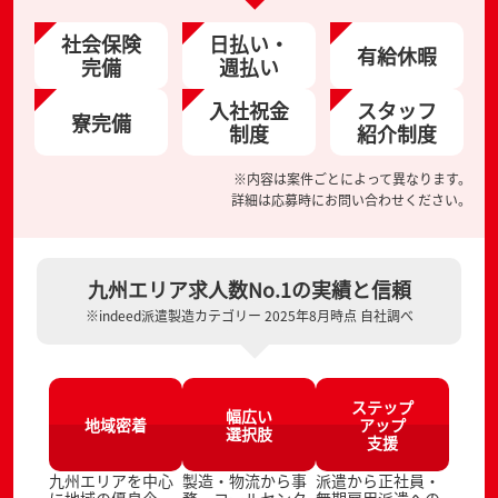
社会保険
日払い・
有給休暇
完備
週払い
入社祝金
スタッフ
寮完備
制度
紹介制度
※内容は案件ごとによって異なります。
詳細は応募時にお問い合わせください。
九州エリア求人数No.1の実績と信頼
※indeed派遣製造カテゴリー 2025年8月時点 自社調べ
ステップ
幅広い
地域密着
アップ
選択肢
支援
九州エリアを中心
製造・物流から事
派遣から正社員・
に地域の優良企
務、コールセンタ
無期雇用派遣への