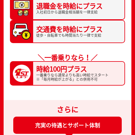
退職金を
時給にプラス
入社初日から
退職金相当額を一律支給
交通費を
時給にプラス
徒歩・自転車でも
時間当たり一律で支給
＼一番乗りなら！／
時給100円プラス
一番乗りなら通常よりも高い時給でスタート
※「毎月時給が上がる」との併用不可
さらに
充実の待遇とサポート体制