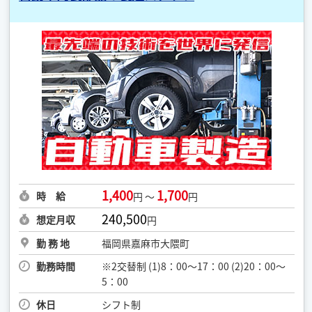
1,400
1,700
時 給
円 ～
円
240,500
想定月収
円
勤 務 地
福岡県嘉麻市大隈町
勤務時間
※2交替制 (1)8：00～17：00 (2)20：00～
5：00
休日
シフト制