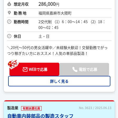
286,000
想定月収
円
勤 務 地
福岡県嘉麻市大隈町
勤務時間
2交代制 （1）6：00〜14：45 （2）18：
00〜02：45
休日
土・日
＼20代〜50代の男女活躍中／未経験大歓迎！交替勤務でがっ
つり稼ぎたい方におススメ！人気の車部品製造！
WEBで応募
電話で応募
詳しく見る
製造業
No. 3623 / 2025.06.13
有期派遣社員
自動車内装部品の製造スタッフ