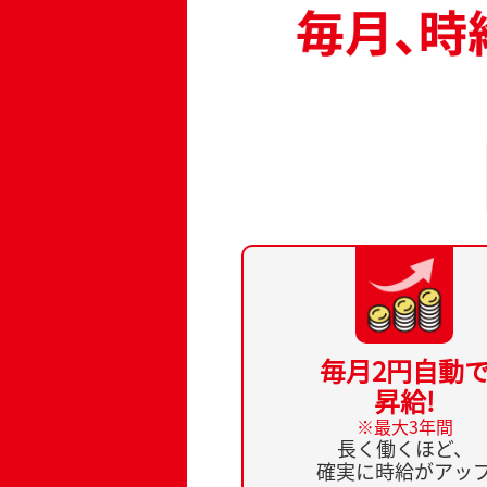
毎月2円自動
昇給!
※最大3年間
長く働くほど、
確実に時給がアッ