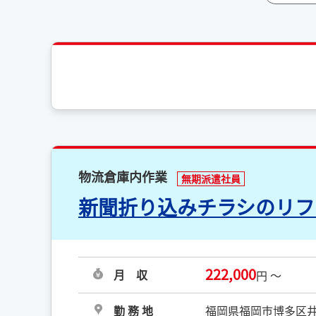
物流倉庫内作業
無期派遣社員
新聞折り込みチラシのリフ
222,000
月 収
円 ～
勤 務 地
福岡県福岡市博多区