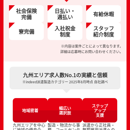
社会保険
日払い・
有給休暇
完備
週払い
入社祝金
スタッフ
寮完備
制度
紹介制度
※内容は案件ごとによって異なります。
詳細は応募時にお問い合わせください。
九州エリア求人数No.1の実績と信頼
※indeed派遣製造カテゴリー 2025年8月時点 自社調べ
ステップ
幅広い
地域密着
アップ
選択肢
支援
九州エリアを中心
製造・物流から事
派遣から正社員・
に地域の優良企
務、コールセンタ
無期雇用派遣への