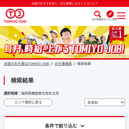
派遣のおすすめ求人・お仕事探しならトミヨジョブ
お仕事検索
カンタン登録
派遣なら毎月時給が上がるトミヨジョブ
※Indeed 派遣製造カテゴリー 2025年8月 自社調べ
派遣のお仕事はTOMIYO JOB!
お仕事検索
検索結果
検索結果
選択地域：
福岡県糟屋郡志免町志免
エリア選択に戻る
条件で絞り込む