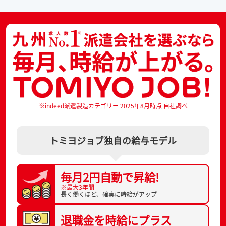
※indeed派遣製造カテゴリー 2025年8月時点 自社調べ
トミヨジョブ独自の給与モデル
毎月2円自動で
昇給!
※最大3年間
長く働くほど、
確実に時給がアップ
退職金を
時給にプラス