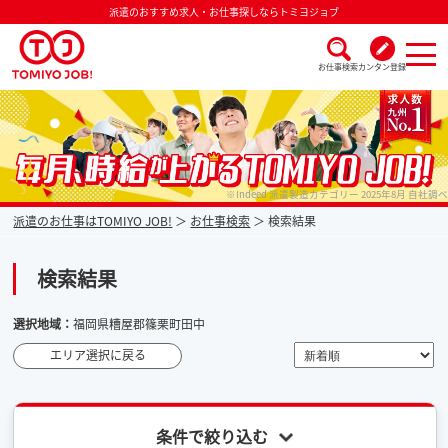
派遣のおすすめ求人・お仕事探しならトミヨジョブ
お仕事検索
カンタン登録
派遣なら毎月時給が上がるトミヨジョブ
※Indeed 派遣製造カテゴリー 2025年8月 自社調べ
派遣のお仕事はTOMIYO JOB!
お仕事検索
検索結果
検索結果
選択地域：
福岡県糟屋郡篠栗町田中
エリア選択に戻る
条件で絞り込む