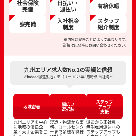
社会保険
日払い・
有給休暇
完備
週払い
入社祝金
スタッフ
寮完備
制度
紹介制度
※内容は案件ごとによって異なります。
詳細は応募時にお問い合わせください。
九州エリア求人数No.1の実績と信頼
※indeed派遣製造カテゴリー 2025年8月時点 自社調べ
ステップ
幅広い
地域密着
アップ
選択肢
支援
九州エリアを中心
製造・物流から事
派遣から正社員・
に地域の優良企
務、コールセンタ
無期雇用派遣への
業・大手企業をご
ーまで多様な職種
ステップアップも