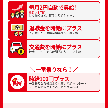
毎月2円自動で
昇給!
※最大3年間
長く働くほど、
確実に時給がアップ
退職金を
時給にプラス
入社初日から
退職金相当額を一律支給
交通費を
時給にプラス
徒歩・自転車でも
時間当たり一律で支給
＼一番乗りなら！／
時給100円プラス
一番乗りなら通常よりも高い時給でスタート
※「毎月時給が上がる」との併用不可