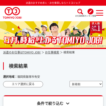
派遣のおすすめ求人・お仕事探しならトミヨジョブ
お仕事検索
カンタン登録
派遣なら毎月時給が上がるトミヨジョブ
※Indeed 派遣製造カテゴリー 2025年8月 自社調べ
派遣のお仕事はTOMIYO JOB!
お仕事検索
検索結果
検索結果
選択地域：
福岡県飯塚市有安
エリア選択に戻る
条件で絞り込む