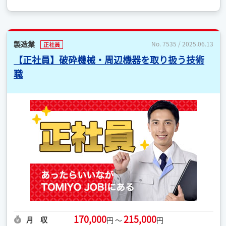
製造業
No. 7535 / 2025.06.13
正社員
【正社員】破砕機械・周辺機器を取り扱う技術
職
170,000
215,000
月 収
円 ～
円