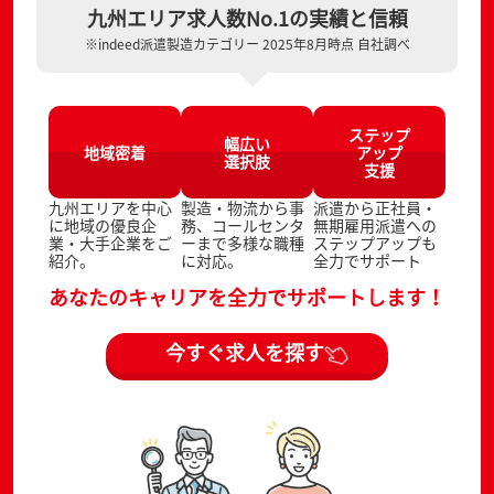
九州エリア求人数No.1の実績と信頼
※indeed派遣製造カテゴリー 2025年8月時点 自社調べ
ステップ
幅広い
地域密着
アップ
選択肢
支援
九州エリアを中心
製造・物流から事
派遣から正社員・
に地域の優良企
務、コールセンタ
無期雇用派遣への
業・大手企業をご
ーまで多様な職種
ステップアップも
紹介。
に対応。
全力でサポート
あなたのキャリアを全力でサポートします！
今すぐ求人を探す