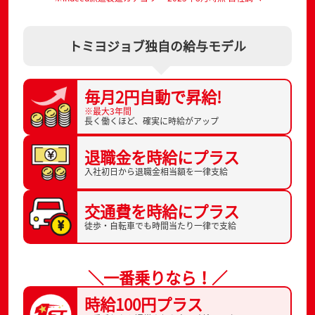
トミヨジョブ独自の給与モデル
毎月2円自動で
昇給!
※最大3年間
長く働くほど、
確実に時給がアップ
退職金を
時給にプラス
入社初日から
退職金相当額を一律支給
交通費を
時給にプラス
徒歩・自転車でも
時間当たり一律で支給
＼一番乗りなら！／
時給100円プラス