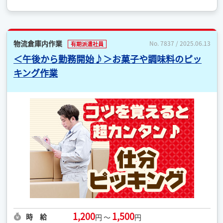
物流倉庫内作業
No. 7837 / 2025.06.13
有期派遣社員
＜午後から勤務開始♪＞お菓子や調味料のピッ
キング作業
1,200
1,500
時 給
円 ～
円