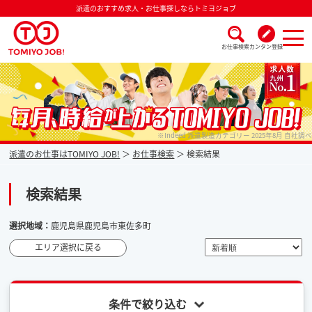
派遣のおすすめ求人・お仕事探しならトミヨジョブ
お仕事検索
カンタン登録
派遣なら毎月時給が上がるトミヨジョブ
※Indeed 派遣製造カテゴリー 2025年8月 自社調べ
派遣のお仕事はTOMIYO JOB!
お仕事検索
検索結果
検索結果
選択地域：
鹿児島県鹿児島市東佐多町
エリア選択に戻る
条件で絞り込む