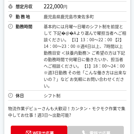
222,000
想定月収
円
勤 務 地
鹿児島県鹿児島市東佐多町
勤務時間
基本的には月曜〜日曜のシフト制を前提と
して 下記�@�Aより選んで曜担当者へご相
談ください。 【1】13：00〜22：00 【2】
14：00〜23：00 ※週4日以上、7時間以上
勤務目安 ＜扶養内勤務＞ ご希望の方は下記
の勤務時間で何曜日に働きたいか、担当者
へご相談ください。 【1】18：00〜24：00
※週3日勤務 その他「こんな働き方は出来な
いの？」など お気軽にお問い合わせくださ
い。
休日
シフト制
物流作業デビューさんも大歓迎！カンタン・モクモク作業で集
中してお仕事！週3日〜出勤可能?
WEBで応募
電話で応募