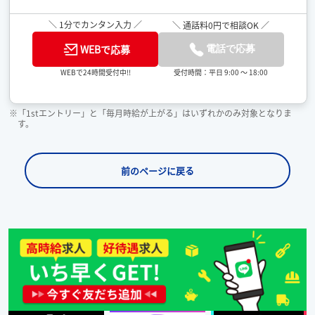
＼ 1分でカンタン入力 ／
＼ 通話料0円で相談OK ／
WEBで応募
電話で応募
受付時間：平日 9:00 ～ 18:00
WEBで24時間受付中!!
※「1stエントリー」と「毎月時給が上がる」はいずれかのみ対象となりま
す。
前のページに戻る