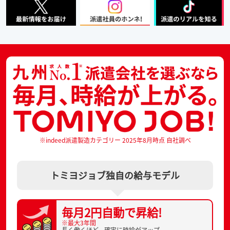
※indeed派遣製造カテゴリー 2025年8月時点 自社調べ
トミヨジョブ独自の給与モデル
毎月2円自動で
昇給!
※最大3年間