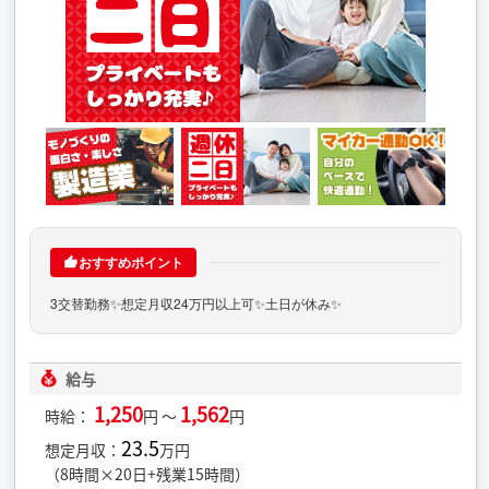
おすすめポイント
3交替勤務✨想定月収24万円以上可✨土日が休み✨
給与
1,250
1,562
時給：
円 ～
円
23.5
想定月収：
万円
（8時間×20日+残業15時間）