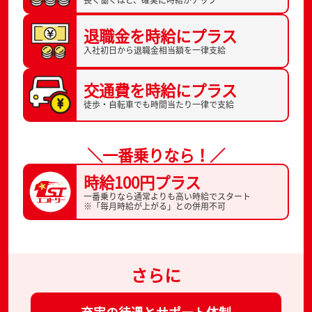
長く働くほど、
確実に時給がアップ
退職金を
時給にプラス
入社初日から
退職金相当額を一律支給
交通費を
時給にプラス
徒歩・自転車でも
時間当たり一律で支給
＼一番乗りなら！／
時給100円プラス
一番乗りなら通常よりも高い時給でスタート
※「毎月時給が上がる」との併用不可
さらに