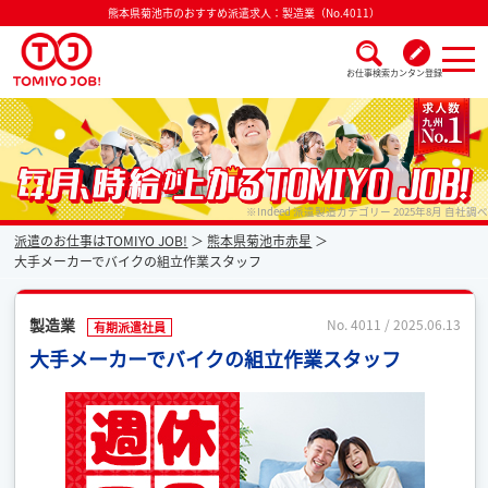
熊本県菊池市のおすすめ派遣求人：製造業（No.4011）
お仕事検索
カンタン登録
派遣なら毎月時給が上がるトミヨジョブ
※Indeed 派遣製造カテゴリー 2025年8月 自社調べ
派遣のお仕事はTOMIYO JOB!
熊本県菊池市赤星
大手メーカーでバイクの組立作業スタッフ
製造業
No. 4011 / 2025.06.13
有期派遣社員
大手メーカーでバイクの組立作業スタッフ