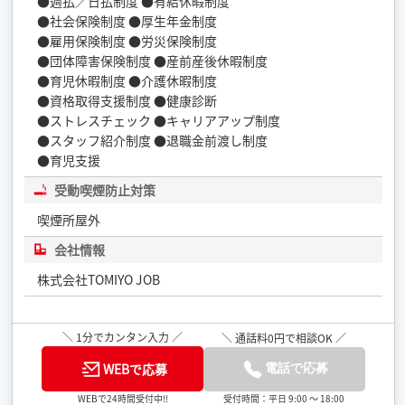
●週払／日払制度 ●有給休暇制度
●社会保険制度 ●厚生年金制度
●雇用保険制度 ●労災保険制度
●団体障害保険制度 ●産前産後休暇制度
●育児休暇制度 ●介護休暇制度
●資格取得支援制度 ●健康診断
●ストレスチェック ●キャリアアップ制度
●スタッフ紹介制度 ●退職金前渡し制度
●育児支援
受動喫煙防止対策
喫煙所屋外
会社情報
株式会社TOMIYO JOB
＼ 1分でカンタン入力 ／
＼ 通話料0円で相談OK ／
WEBで応募
電話で応募
受付時間：平日 9:00 ～ 18:00
WEBで24時間受付中!!