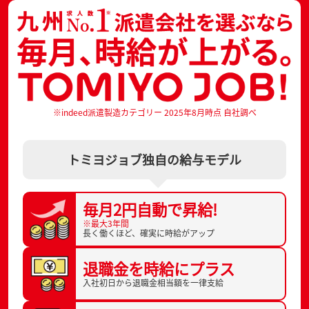
※indeed派遣製造カテゴリー 2025年8月時点 自社調べ
トミヨジョブ独自の給与モデル
毎月2円自動で
昇給!
※最大3年間
長く働くほど、
確実に時給がアップ
退職金を
時給にプラス
入社初日から
退職金相当額を一律支給