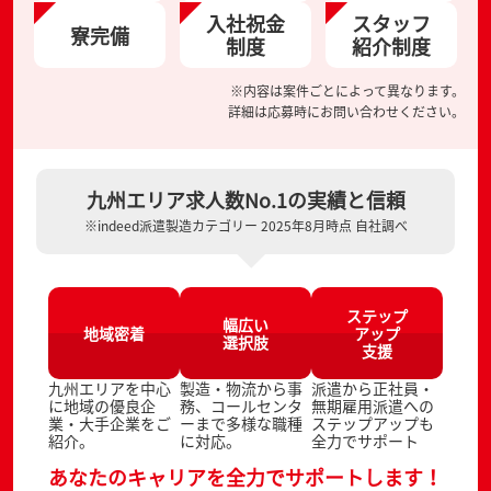
入社祝金
スタッフ
寮完備
制度
紹介制度
※内容は案件ごとによって異なります。
詳細は応募時にお問い合わせください。
九州エリア求人数No.1の実績と信頼
※indeed派遣製造カテゴリー 2025年8月時点 自社調べ
ステップ
幅広い
地域密着
アップ
選択肢
支援
九州エリアを中心
製造・物流から事
派遣から正社員・
に地域の優良企
務、コールセンタ
無期雇用派遣への
業・大手企業をご
ーまで多様な職種
ステップアップも
紹介。
に対応。
全力でサポート
あなたのキャリアを全力でサポートします！