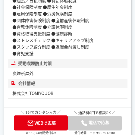
●週払／日払制度 ●有給休暇制度
●社会保険制度 ●厚生年金制度
●雇用保険制度 ●労災保険制度
●団体障害保険制度 ●産前産後休暇制度
●育児休暇制度 ●介護休暇制度
●資格取得支援制度 ●健康診断
●ストレスチェック ●キャリアアップ制度
●スタッフ紹介制度 ●退職金前渡し制度
●育児支援
受動喫煙防止対策
喫煙所屋外
会社情報
株式会社TOMIYO JOB
＼ 1分でカンタン入力 ／
＼ 通話料0円で相談OK ／
WEBで応募
電話で応募
受付時間：平日 9:00 ～ 18:00
WEBで24時間受付中!!