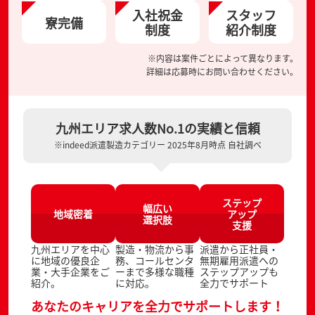
入社祝金
スタッフ
寮完備
制度
紹介制度
※内容は案件ごとによって異なります。
詳細は応募時にお問い合わせください。
九州エリア求人数No.1の実績と信頼
※indeed派遣製造カテゴリー 2025年8月時点 自社調べ
ステップ
幅広い
地域密着
アップ
選択肢
支援
九州エリアを中心
製造・物流から事
派遣から正社員・
に地域の優良企
務、コールセンタ
無期雇用派遣への
業・大手企業をご
ーまで多様な職種
ステップアップも
紹介。
に対応。
全力でサポート
あなたのキャリアを全力でサポートします！