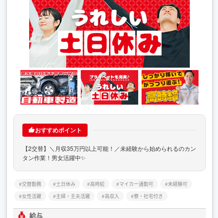
おすすめポイント
【2交替】＼月収35万円以上可能！／未経験から始められるのカン
タン作業！男女活躍中✨
交替勤務
土日休み
高時給
マイカー通勤可
未経験可
女性活躍
主婦・主夫活躍
高収入
寮・社宅付き
給与