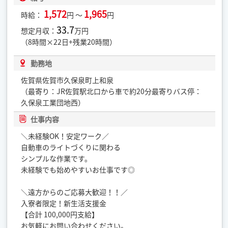
1,572
1,965
時給：
円 ～
円
33.7
想定月収：
万円
（8時間×22日+残業20時間）
勤務地
佐賀県佐賀市久保泉町上和泉
（最寄り：JR佐賀駅北口から車で約20分最寄りバス停：
久保泉工業団地西）
仕事内容
＼未経験OK！安定ワーク／
自動車のライトづくりに関わる
シンプルな作業です。
未経験でも始めやすいお仕事です◎
＼遠方からのご応募大歓迎！！／
入寮者限定！新生活支援金
【合計 100,000円支給】
お気軽にお問い合わせください。