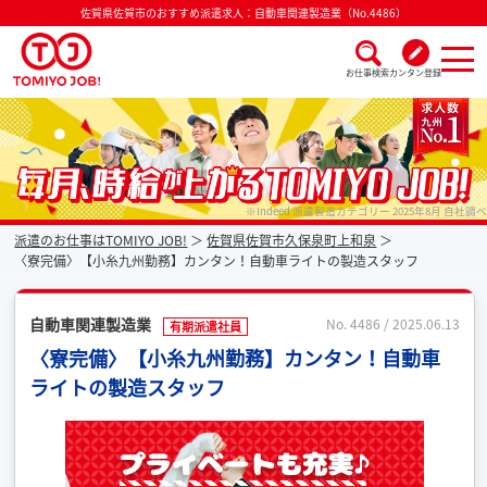
佐賀県佐賀市のおすすめ派遣求人：自動車関連製造業（No.4486）
お仕事検索
カンタン登録
派遣なら毎月時給が上がるトミヨジョブ
※Indeed 派遣製造カテゴリー 2025年8月 自社調べ
派遣のお仕事はTOMIYO JOB!
佐賀県佐賀市久保泉町上和泉
〈寮完備〉【小糸九州勤務】カンタン！自動車ライトの製造スタッフ
自動車関連製造業
No. 4486 / 2025.06.13
有期派遣社員
〈寮完備〉【小糸九州勤務】カンタン！自動車
ライトの製造スタッフ