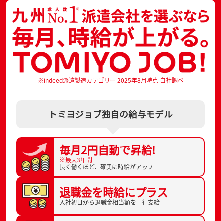
※indeed派遣製造カテゴリー 2025年8月時点 自社調べ
トミヨジョブ独自の給与モデル
毎月2円自動で
昇給!
※最大3年間
長く働くほど、
確実に時給がアップ
退職金を
時給にプラス
入社初日から
退職金相当額を一律支給