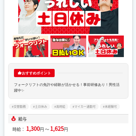
おすすめポイント
フォークリフトの免許や経験が活かせる！事前研修あり！男性活
躍中✨
交替勤務
土日休み
高時給
マイカー通勤可
未経験可
給与
1,300
1,625
時給：
円 ～
円