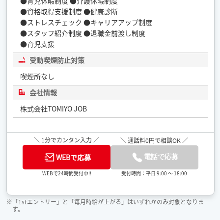
●育児休暇制度 ●介護休暇制度
●資格取得支援制度 ●健康診断
●ストレスチェック ●キャリアアップ制度
●スタッフ紹介制度 ●退職金前渡し制度
●育児支援
受動喫煙防止対策
喫煙所なし
会社情報
株式会社TOMIYO JOB
＼ 1分でカンタン入力 ／
＼ 通話料0円で相談OK ／
WEBで応募
電話で応募
受付時間：平日 9:00 ～ 18:00
WEBで24時間受付中!!
※「1stエントリー」と「毎月時給が上がる」はいずれかのみ対象となりま
す。