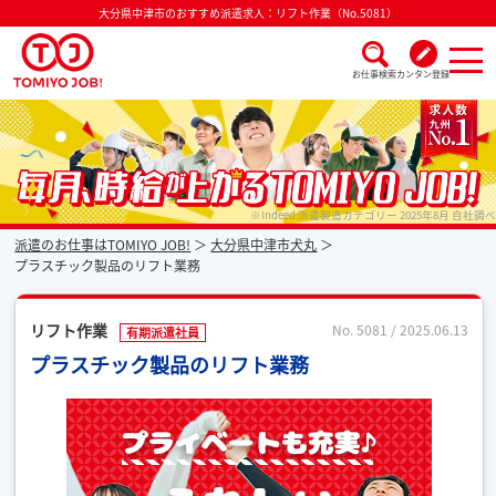
大分県中津市のおすすめ派遣求人：リフト作業（No.5081）
お仕事検索
カンタン登録
派遣なら毎月時給が上がるトミヨジョブ
※Indeed 派遣製造カテゴリー 2025年8月 自社調べ
派遣のお仕事はTOMIYO JOB!
大分県中津市犬丸
プラスチック製品のリフト業務
リフト作業
No. 5081 / 2025.06.13
有期派遣社員
プラスチック製品のリフト業務