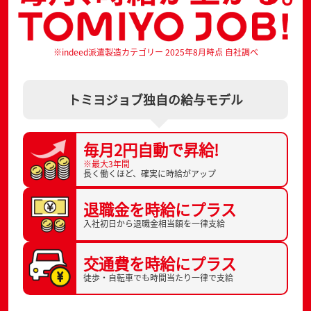
※indeed派遣製造カテゴリー 2025年8月時点 自社調べ
トミヨジョブ独自の給与モデル
毎月2円自動で
昇給!
※最大3年間
長く働くほど、
確実に時給がアップ
退職金を
時給にプラス
入社初日から
退職金相当額を一律支給
交通費を
時給にプラス
徒歩・自転車でも
時間当たり一律で支給