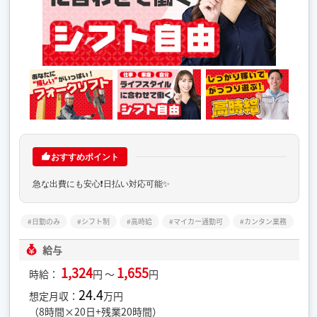
おすすめポイント
急な出費にも安心❗️日払い対応可能✨
日勤のみ
シフト制
高時給
マイカー通勤可
カンタン業務
給与
1,324
1,655
時給：
円 ～
円
24.4
想定月収：
万円
（8時間×20日+残業20時間）