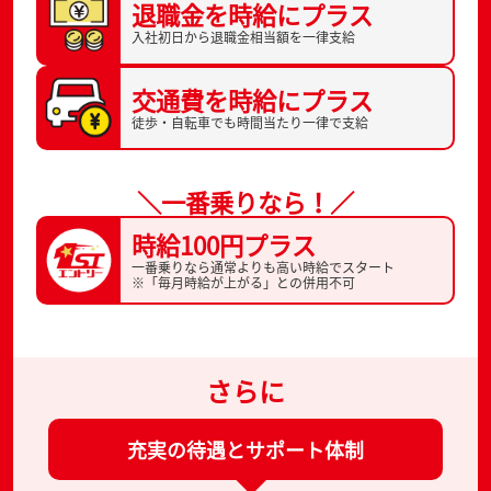
退職金を
時給にプラス
入社初日から
退職金相当額を一律支給
交通費を
時給にプラス
徒歩・自転車でも
時間当たり一律で支給
＼一番乗りなら！／
時給100円プラス
一番乗りなら通常よりも高い時給でスタート
※「毎月時給が上がる」との併用不可
さらに
充実の待遇とサポート体制