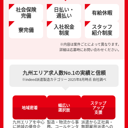
社会保険
日払い・
有給休暇
完備
週払い
入社祝金
スタッフ
寮完備
制度
紹介制度
※内容は案件ごとによって異なります。
詳細は応募時にお問い合わせください。
九州エリア求人数No.1の実績と信頼
※indeed派遣製造カテゴリー 2025年8月時点 自社調べ
ステップ
幅広い
地域密着
アップ
選択肢
支援
九州エリアを中心
製造・物流から事
派遣から正社員・
に地域の優良企
務、コールセンタ
無期雇用派遣への