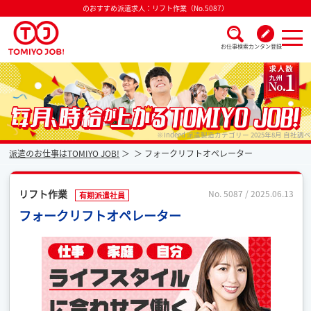
のおすすめ派遣求人：リフト作業（No.5087）
お仕事検索
カンタン登録
派遣なら毎月時給が上がるトミヨジョブ
※Indeed 派遣製造カテゴリー 2025年8月 自社調べ
派遣のお仕事はTOMIYO JOB!
フォークリフトオペレーター
リフト作業
No. 5087 / 2025.06.13
有期派遣社員
フォークリフトオペレーター