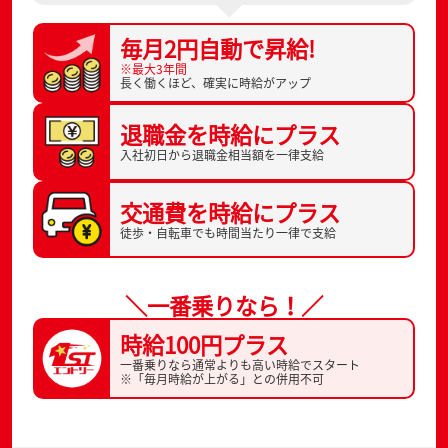
毎月2円自動で
昇給!
※最大3年間
長く働くほど、
確実に時給がアップ
退職金を
時給にプラス
入社初日から
退職金相当額を一律支給
交通費を
時給にプラス
徒歩・自転車でも
時間当たり一律で支給
＼一番乗りなら！／
時給100円プラス
一番乗りなら通常よりも高い時給でスタート
※「毎月時給が上がる」との併用不可