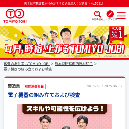
熊本県阿蘇郡西原村のおすすめ派遣求人：製造業（No.5251）
お仕事検索
カンタン登録
派遣なら毎月時給が上がるトミヨジョブ
※Indeed 派遣製造カテゴリー 2025年8月 自社調べ
派遣のお仕事はTOMIYO JOB!
熊本県阿蘇郡西原村鳥子
電子機器の組み立ておよび検査
製造業
No. 5251 / 2025.06.13
有期派遣社員
電子機器の組み立ておよび検査