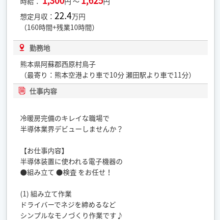
1,300
1,625
時給：
円 ～
円
22.4
想定月収：
万円
（160時間+残業10時間）
勤務地
熊本県阿蘇郡西原村鳥子
（最寄り：熊本空港より車で10分 瀬田駅より車で11分）
仕事内容
冷暖房完備のキレイな職場で
半導体業界デビューしませんか？
【お仕事内容】
半導体装置に使われる電子機器の
●組み立て ●検査 をお任せ！
(1) 組み立て作業
ドライバーでネジを締めるなど
シンプルなモノづくり作業です♪