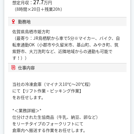
27.7
想定月収：
万円
（8時間×20日＋残業20h）
勤務地
佐賀県鳥栖市姫方町
（最寄り：JR鳥栖駅から車で5分※マイカー、バイク、自
転車通勤OK（小郡市や久留米市、基山町、みやき町、筑
紫野市、大刀洗町など、近隣地域からの通勤も可能で
す！））
仕事内容
当社の冷凍倉庫（マイナス10℃～20℃程）
にて【リフト作業・ピッキング作業】
をお任せします。
*＜業務詳細＞*
仕分けされた生協商品（牛乳、納豆、卵など）
をリーチタイプのフォークリフトにて
倉庫内へ搬送する作業をお任せします。