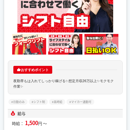
おすすめポイント
夜勤帯もは入れてしっかり稼げる✨想定月収26万以上✨モクモク
作業✨
日勤のみ
シフト制
高時給
マイカー通勤可
給与
1,500
時給：
円 ～