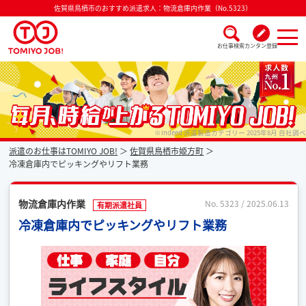
佐賀県鳥栖市のおすすめ派遣求人：物流倉庫内作業（No.5323）
お仕事検索
カンタン登録
派遣なら毎月時給が上がるトミヨジョブ
※Indeed 派遣製造カテゴリー 2025年8月 自社調べ
派遣のお仕事はTOMIYO JOB!
佐賀県鳥栖市姫方町
冷凍倉庫内でピッキングやリフト業務
物流倉庫内作業
No. 5323 / 2025.06.13
有期派遣社員
冷凍倉庫内でピッキングやリフト業務