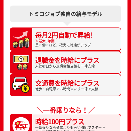
トミヨジョブ独自の給与モデル
毎月2円自動で
昇給!
※最大3年間
長く働くほど、
確実に時給がアップ
退職金を
時給にプラス
入社初日から
退職金相当額を一律支給
交通費を
時給にプラス
徒歩・自転車でも
時間当たり一律で支給
＼一番乗りなら！／
時給100円プラス
一番乗りなら通常よりも高い時給でスタート