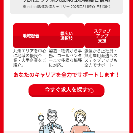
※indeed派遣製造カテゴリー 2025年8月時点 自社調べ
ステップ
幅広い
地域密着
アップ
選択肢
支援
九州エリアを中心
製造・物流から事
派遣から正社員・
に地域の優良企
務、コールセンタ
無期雇用派遣への
業・大手企業をご
ーまで多様な職種
ステップアップも
紹介。
に対応。
全力でサポート
あなたのキャリアを全力でサポートします！
今すぐ求人を探す