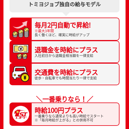
トミヨジョブ独自の給与モデル
毎月2円自動で
昇給!
※最大3年間
長く働くほど、
確実に時給がアップ
退職金を
時給にプラス
入社初日から
退職金相当額を一律支給
交通費を
時給にプラス
徒歩・自転車でも
時間当たり一律で支給
＼一番乗りなら！／
時給100円プラス
一番乗りなら通常よりも高い時給でスタート
※「毎月時給が上がる」との併用不可