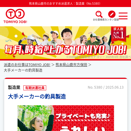
熊本県山鹿市のおすすめ派遣求人：製造業（No.5380）
お仕事検索
カンタン登録
派遣なら毎月時給が上がるトミヨジョブ
※Indeed 派遣製造カテゴリー 2025年8月 自社調べ
派遣のお仕事はTOMIYO JOB!
熊本県山鹿市方保田
大手メーカーの釣具製造
製造業
No. 5380 / 2025.06.13
有期派遣社員
大手メーカーの釣具製造