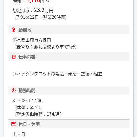
1,170
時給：
円 ～
23.2
想定月収：
万円
（7.91×22日＋残業20時間）
勤務地
熊本県山鹿市方保田
（最寄り：鹿北高校より車で2分）
仕事内容
フィッシングロッドの製造・研磨・塗装・組立
勤務時間
8：00〜17：00
（休憩：65分）
（所定労働時間：174/月）
休日・休暇
土・日