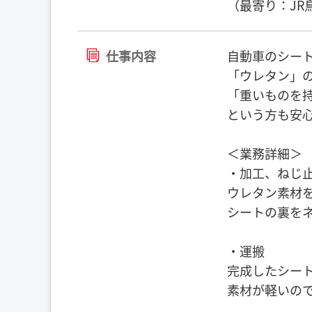
（最寄り：JR
仕事内容
自動車のシー
「ウレタン」
「重いものを
という方も安
＜業務詳細＞
・加工、ねじ
ウレタン素材
シートの裏を
・運搬
完成したシー
素材が軽いの