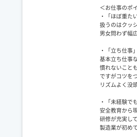
＜お仕事のポ
・「ほぼ重た
扱うのはクッ
男女問わず幅
・「立ち仕事
基本立ち仕事
慣れないこと
ですがコツを
リズムよく没
・「未経験で
安全教育から
研修が充実し
製造業が初め