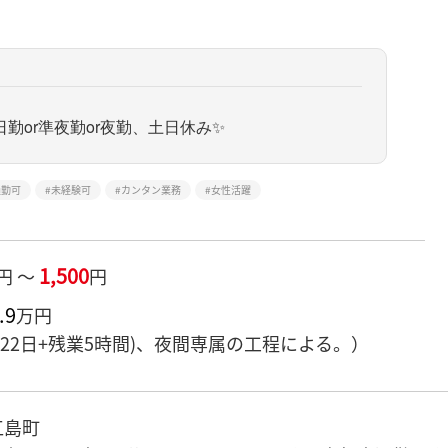
勤or準夜勤or夜勤、土日休み✨
通勤可
未経験可
カンタン業務
女性活躍
1,500
円 ～
円
.9
万円
7×22日+残業5時間)、夜間専属の工程による。）
江島町