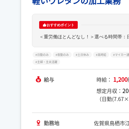
軽いウレタンの加工業務
おすすめポイント
＜重労働ほとんどなし！＞選べる時間帯：日
日勤のみ
夜勤のみ
土日休み
高時給
マイカー
主婦・主夫活躍
1,200
給与
時給：
20
想定月収：
（日勤(7.6
勤務地
佐賀県鳥栖市