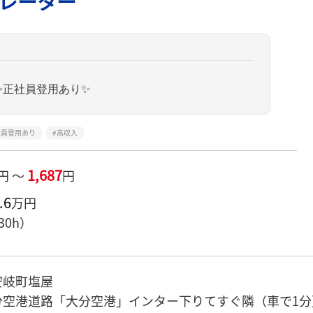
ペレーター
✨正社員登用あり✨
社員登用あり
高収入
1,687
円 ～
円
.6
万円
30h）
安岐町塩屋
空港道路「大分空港」インター下りてすぐ隣（車で1分