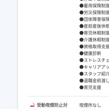
●雇用保険制
●労災保険制
●団体障害保
●産前産後休
●育児休暇制
●介護休暇制
●資格取得支
●健康診断
●ストレスチ
●キャリアア
●スタッフ紹
●退職金前渡
●育児支援
受動喫煙防止対
喫煙所なし