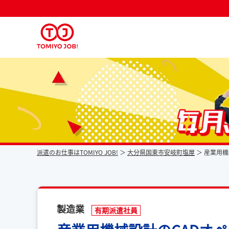
派遣なら毎月時給が上がるトミヨジョブ
派遣のお仕事はTOMIYO JOB!
大分県国東市安岐町塩屋
産業用機
製造業
有期派遣社員