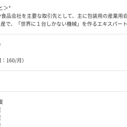
と＞*
や食品会社を主要な取引先として、主に包装用の産業用
生産で、「世界に１台しかない機械」を作るエキスパー
0
）
：160/月）
度
度
度
度