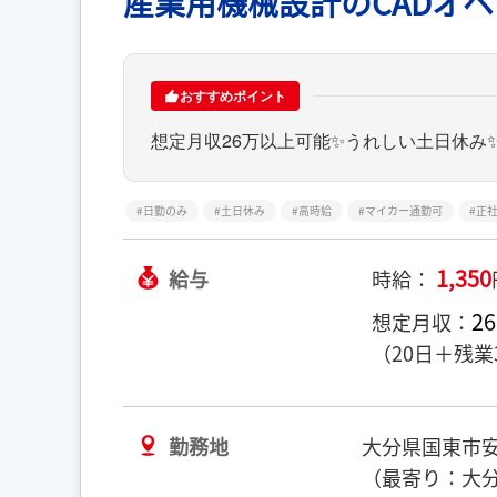
産業用機械設計のCADオ
おすすめポイント
想定月収26万以上可能✨うれしい土日休み
日勤のみ
土日休み
高時給
マイカー通勤可
正
1,350
給与
時給：
26
想定月収：
（20日＋残業
勤務地
大分県国東市
（最寄り：大分