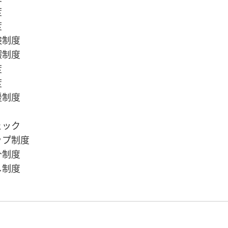
度
度
険制度
暇制度
度
度
援制度
ェック
ップ制度
介制度
し制度