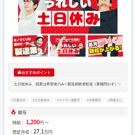
おすすめポイント
土日祝休み、残業は希望者のみ✨製造経験者歓迎（業種問わず）✨
日勤のみ
土日祝休み
マイカー通勤可
未経験可
残業なし
給与
1,200
時給：
円 ～
27.1
想定月収：
万円