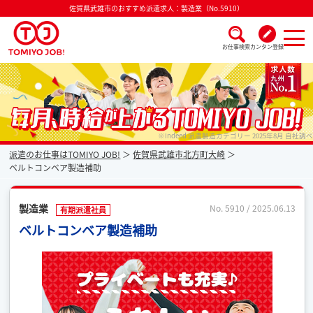
佐賀県武雄市のおすすめ派遣求人：製造業（No.5910）
お仕事検索
カンタン登録
派遣なら毎月時給が上がるトミヨジョブ
※Indeed 派遣製造カテゴリー 2025年8月 自社調べ
派遣のお仕事はTOMIYO JOB!
佐賀県武雄市北方町大崎
ベルトコンベア製造補助
製造業
No. 5910 / 2025.06.13
有期派遣社員
ベルトコンベア製造補助