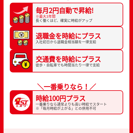
毎月2円自動で
昇給!
※最大3年間
長く働くほど、
確実に時給がアップ
退職金を
時給にプラス
入社初日から
退職金相当額を一律支給
交通費を
時給にプラス
徒歩・自転車でも
時間当たり一律で支給
＼一番乗りなら！／
時給100円プラス
一番乗りなら通常よりも高い時給でスタート
※「毎月時給が上がる」との併用不可