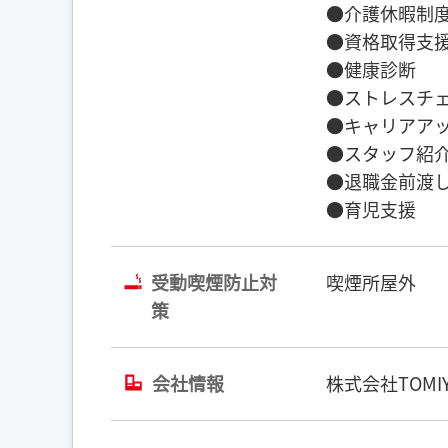
●介護休暇制
●資格取得支
●健康診断
●ストレスチ
●キャリアア
●スタッフ紹
●退職金前渡
●育児支援
受動喫煙防止対
喫煙所屋外
策
会社情報
株式会社TOMIY