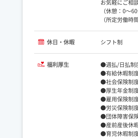
お気軽にご相
（休憩：0～6
（所定労働時間
休日・休暇
シフト制
福利厚生
●週払/日払制
●有給休暇制
●社会保険制
●厚生年金制
●雇用保険制
●労災保険制
●団体障害保
●産前産後休
●育児休暇制