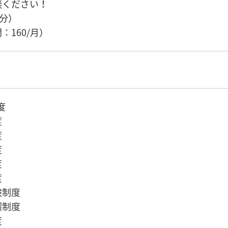
談ください！
0分）
：160/月）
度
度
度
度
度
度
険制度
暇制度
度