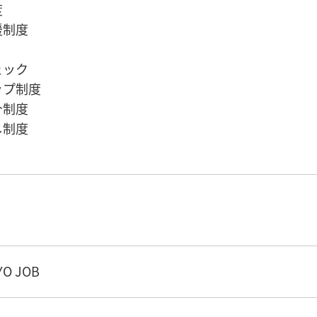
度
援制度
ェック
ップ制度
介制度
し制度
O JOB