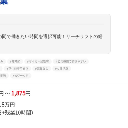
業
5:00の間で働きたい時間を選択可能！リーチリフトの経
休み
高時給
マイカー通勤可
公共機関で行きやすい
正社員登用あり
残業なし
女性活躍
み勤務
Wワーク可
1,875
円 ～
円
.8
万円
日+残業10時間）