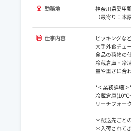
勤務地
神奈川県愛甲
（最寄り：本厚
仕事内容
ピッキングな
大手外食チェ
食品の荷物の
冷蔵倉庫・冷
量や重さに合
*＜業務詳細＞
冷蔵倉庫(10℃
リーチフォー
＊配送先ごと
＊入荷されて