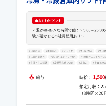
冷凍・冷蔵倉庫内リフト作
おすすめポイント
＜週2/4h~好きな時間で働く＞5:00～2
験が活かせる✨社員登用あり✨
日勤のみ
夜勤のみ
シフト制
土日祝休み
土日
扶養内勤務可
週3日～エントリーOK
4時間～エントリーOK
主婦・主夫活躍
冷暖房完備で快適
高収入
土日祝の
1,500
給与
時給：
25
想定月収：
（8時間×20