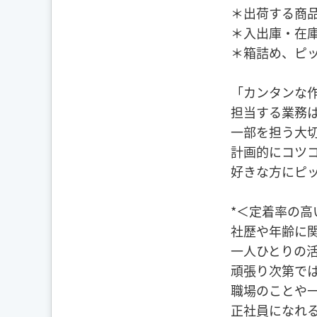
＊出荷する商
＊入出庫・在
＊箱詰め、ピッ
「カンタンな
担当する業務
一部を担う大
計画的にコツ
好きな方にピ
*＜定着率の高
社歴や年齢に
一人ひとりの
頑張り次第で
職場のことや
正社員になれ