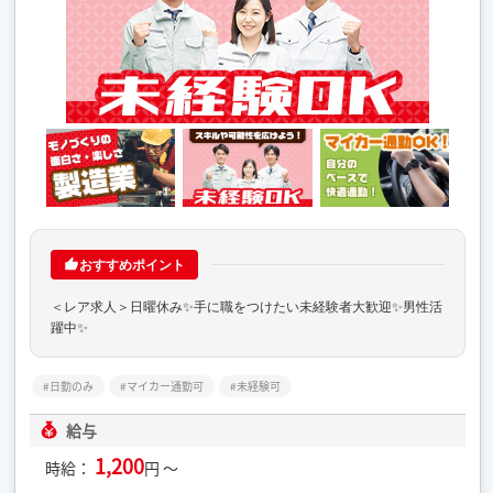
おすすめポイント
＜レア求人＞日曜休み✨手に職をつけたい未経験者大歓迎✨男性活
躍中✨
日勤のみ
マイカー通勤可
未経験可
給与
1,200
時給：
円 ～