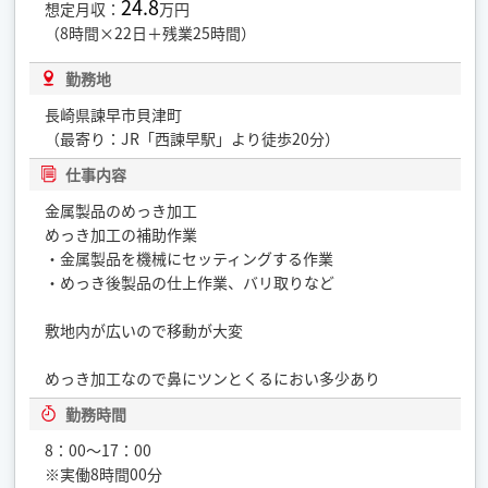
24.8
想定月収：
万円
（8時間×22日＋残業25時間）
勤務地
長崎県諫早市貝津町
（最寄り：JR「西諫早駅」より徒歩20分）
仕事内容
金属製品のめっき加工
めっき加工の補助作業
・金属製品を機械にセッティングする作業
・めっき後製品の仕上作業、バリ取りなど
敷地内が広いので移動が大変
めっき加工なので鼻にツンとくるにおい多少あり
勤務時間
8：00〜17：00
※実働8時間00分