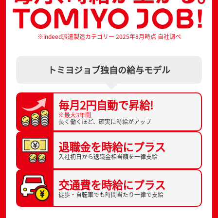
※indeed派遣製造カテゴリー 2025年8月時点 自社調べ
トミヨジョブ独自の給与モデル
毎月2円自動で
昇給!
※最大3年間
長く働くほど、
確実に時給がアップ
退職金を
時給にプラス
入社初日から
退職金相当額を一律支給
交通費を
時給にプラス
徒歩・自転車でも
時間当たり一律で支給