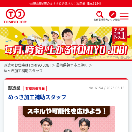
長崎県諫早市のおすすめ派遣求人：製造業（No.6154）
お仕事検索
カンタン登録
派遣なら毎月時給が上がるトミヨジョブ
※Indeed 派遣製造カテゴリー 2025年8月 自社調べ
派遣のお仕事はTOMIYO JOB!
長崎県諫早市貝津町
めっき加工補助スタッフ
製造業
No. 6154 / 2025.06.13
有期派遣社員
めっき加工補助スタッフ