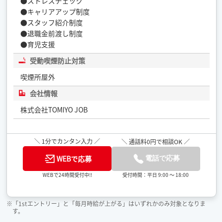
●ストレスチェック
●キャリアアップ制度
●スタッフ紹介制度
●退職金前渡し制度
●育児支援
受動喫煙防止対策
喫煙所屋外
会社情報
株式会社TOMIYO JOB
＼ 1分でカンタン入力 ／
＼ 通話料0円で相談OK ／
WEBで応募
電話で応募
受付時間：平日 9:00 ～ 18:00
WEBで24時間受付中!!
※「1stエントリー」と「毎月時給が上がる」はいずれかのみ対象となりま
す。