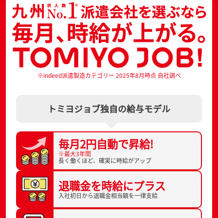
※indeed派遣製造カテゴリー 2025年8月時点 自社調べ
トミヨジョブ独自の給与モデル
毎月2円自動で
昇給!
※最大3年間
長く働くほど、
確実に時給がアップ
退職金を
時給にプラス
入社初日から
退職金相当額を一律支給