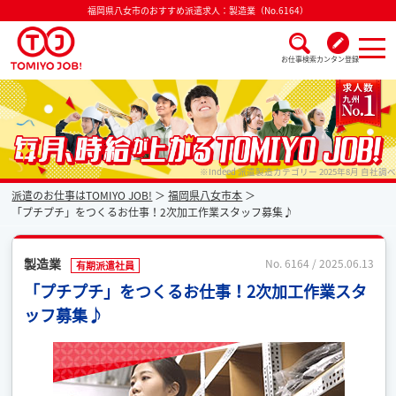
福岡県八女市のおすすめ派遣求人：製造業（No.6164）
お仕事検索
カンタン登録
派遣なら毎月時給が上がるトミヨジョブ
※Indeed 派遣製造カテゴリー 2025年8月 自社調べ
派遣のお仕事はTOMIYO JOB!
福岡県八女市本
「プチプチ」をつくるお仕事！2次加工作業スタッフ募集♪
製造業
No. 6164 / 2025.06.13
有期派遣社員
「プチプチ」をつくるお仕事！2次加工作業スタ
ッフ募集♪