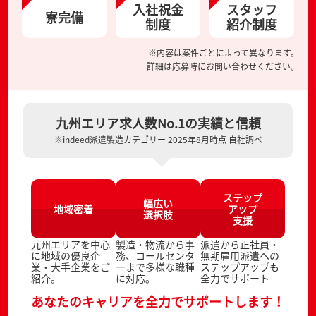
入社祝金
スタッフ
寮完備
制度
紹介制度
※内容は案件ごとによって異なります。
詳細は応募時にお問い合わせください。
九州エリア求人数No.1の実績と信頼
※indeed派遣製造カテゴリー 2025年8月時点 自社調べ
ステップ
幅広い
地域密着
アップ
選択肢
支援
九州エリアを中心
製造・物流から事
派遣から正社員・
に地域の優良企
務、コールセンタ
無期雇用派遣への
業・大手企業をご
ーまで多様な職種
ステップアップも
紹介。
に対応。
全力でサポート
あなたのキャリアを全力でサポートします！