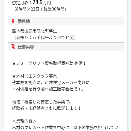
28.9
想定月収：
万円
（8時間×22日＋残業30時間）
勤務地
熊本県山鹿市鹿北町芋生
（最寄り：八千代座より車で14分）
仕事内容
★フォークリフト資格取得費補助 完備！
★木材加工スタッフ募集！
熊本県を拠点に、戸建住宅メーカー向けに
木材供給を行う製材加工販売会社です。
地域に根差した安定した事業で、
経験者・未経験者ともに歓迎します！
＜業務内容＞
木材のプレカット作業を中心に、以下の業務を担当してい