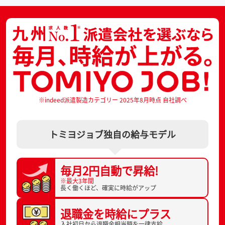
※indeed派遣製造カテゴリー 2025年8月時点 自社調べ
トミヨジョブ独自の給与モデル
毎月2円自動で
昇給!
※最大3年間
長く働くほど、
確実に時給がアップ
退職金を
時給にプラス
入社初日から
退職金相当額を一律支給