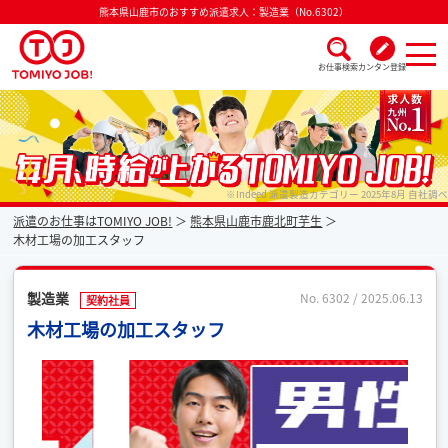
熊本県山鹿市のおすすめ派遣求人：製造業（No.6302）
お仕事検索
カンタン登録
派遣なら毎月時給が上がるトミヨジョブ
※Indeed 派遣製造カテゴリー 2025年8月 自社調べ
派遣のお仕事はTOMIYO JOB!
熊本県山鹿市鹿北町芋生
木材工場の加工スタッフ
製造業
No. 6302 / 2025.06.13
契約社員
木材工場の加工スタッフ