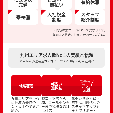
有給休暇
完備
週払い
入社祝金
スタッフ
寮完備
制度
紹介制度
※内容は案件ごとによって異なります。
詳細は応募時にお問い合わせください。
九州エリア求人数No.1の実績と信頼
※indeed派遣製造カテゴリー 2025年8月時点 自社調べ
ステップ
幅広い
地域密着
アップ
選択肢
支援
九州エリアを中心
製造・物流から事
派遣から正社員・
に地域の優良企
務、コールセンタ
無期雇用派遣への
業・大手企業をご
ーまで多様な職種
ステップアップも
紹介。
に対応。
全力でサポート