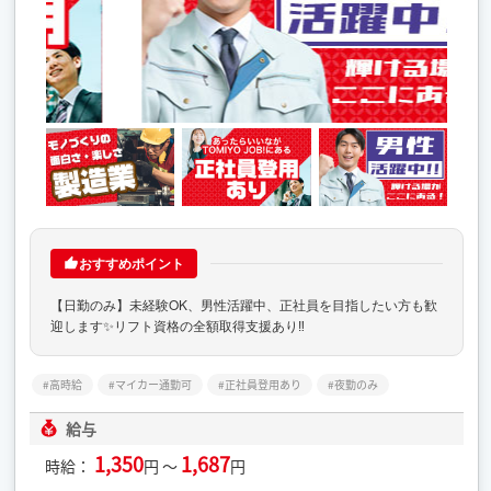
おすすめポイント
【日勤のみ】未経験OK、男性活躍中、正社員を目指したい方も歓
迎します✨リフト資格の全額取得支援あり‼
高時給
マイカー通勤可
正社員登用あり
夜勤のみ
給与
1,350
1,687
時給：
円 ～
円