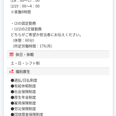
⑴8：00〜17：00
⑵19：00～4：00
※実働8時間
・⑵の固定勤務
・⑴⑵の2交替勤務
どちらがご希望か担当者にお伝えください。
（休憩：60分）
（所定労働時間：176/月）
休日・休暇
土・日・シフト制
福利厚生
●週払/日払制度
●有給休暇制度
●社会保険制度
●厚生年金制度
●雇用保険制度
●労災保険制度
●団体障害保険制度