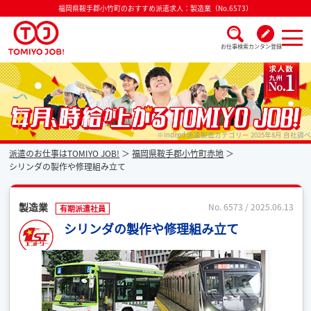
福岡県鞍手郡小竹町のおすすめ派遣求人：製造業（No.6573）
お仕事検索
カンタン登録
派遣なら毎月時給が上がるトミヨジョブ
※Indeed 派遣製造カテゴリー 2025年8月 自社調べ
派遣のお仕事はTOMIYO JOB!
福岡県鞍手郡小竹町赤地
シリンダの製作や修理組み立て
製造業
No. 6573 / 2025.06.13
有期派遣社員
シリンダの製作や修理組み立て