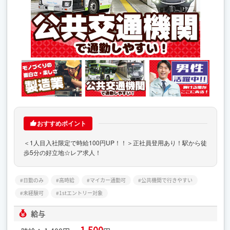
おすすめポイント
＜1人目入社限定で時給100円UP！！＞正社員登用あり！駅から徒
歩5分の好立地☆レア求人！
日勤のみ
高時給
マイカー通勤可
公共機関で行きやすい
未経験可
1stエントリー対象
給与