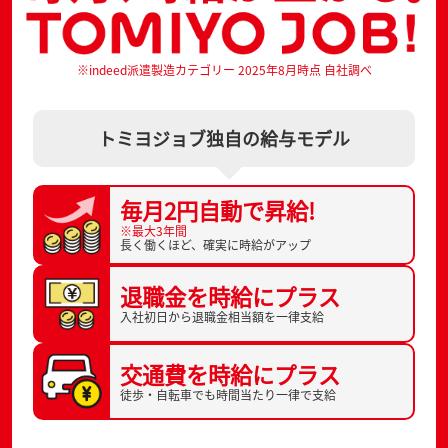
※indeed派遣製造カテゴリー 2025年8月時点 自社調べ
トミヨジョブ独自の給与モデル
毎月2円自動で
昇給!
※最大3年間
長く働くほど、
確実に時給がアップ
退職金を
時給にプラス
入社初日から
退職金相当額を一律支給
交通費を
時給にプラス
徒歩・自転車でも
時間当たり一律で支給