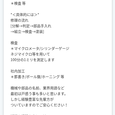
＊検査 等
*＜具体的には＞*
修理の流れ
[分解→判定→部品手入れ
→組立→検査→塗装]
検査
＊マイクロメータ/シリンダーゲージ
ネジマイクロ等を用いて
100分の1ミリを測定します
社内加工
＊罫書き/ボール盤/ホーニング 等
機械や部品の名前、業界用語など
最初は戸惑う事も多いと思います。
しかし経験豊富な先輩方が
ついていますのでご安心ください！