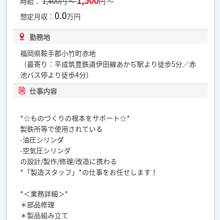
1,500
時給：
1,400円 ～
円 ～
0.0
想定月収：
万円
勤務地
福岡県鞍手郡小竹町赤地
（最寄り：平成筑豊鉄道伊田線あかぢ駅より徒歩5分／赤
池バス停より徒歩4分）
仕事内容
*☆ものづくりの根本をサポート☆*
製鉄所等で使用されている
-油圧シリンダ
-空気圧シリンダ
の設計/製作/修理/改造に携わる
*「製造スタッフ」*の仕事をお任せします！
*＜業務詳細＞*
＊部品修理
＊製品組み立て