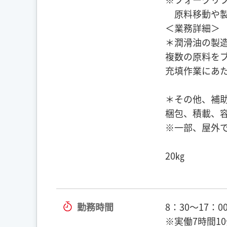
原料移動や製
＜業務詳細＞
＊潤滑油の製
複数の原料を
充填作業にあ
＊その他、補
梱包、積載、容
※一部、屋外
20㎏
勤務時間
8：30〜17：0
※実働7時間1