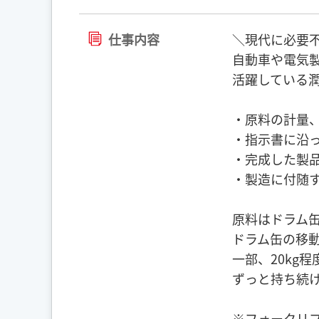
仕事内容
＼現代に必要
自動車や電気
活躍している
・原料の計量
・指示書に沿
・完成した製
・製造に付随
原料はドラム缶
ドラム缶の移
一部、20kg
ずっと持ち続
※フォークリ