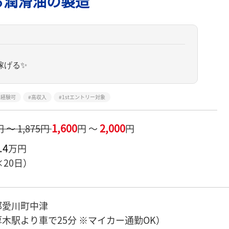
る潤滑油の製造
稼げる✨
未経験可
高収入
1stエントリー対象
1,600
2,000
円 ～ 1,875円
円 ～
円
.4
万円
×20日）
郡愛川町中津
木駅より車で25分 ※マイカー通勤OK）