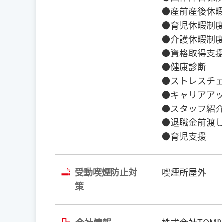
●産前産後休
●育児休暇制
●介護休暇制
●資格取得支
●健康診断
●ストレスチ
●キャリアア
●スタッフ紹
●退職金前渡
●育児支援
受動喫煙防止対
喫煙所屋外
策