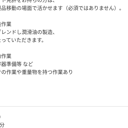
品移動の場面で活かせます（必須ではありません）。
造作業
ブレンドし潤滑油の製造、
たっていただきます。
助作業
器準備等 など
での作業や重量物を持つ作業あり
0
0分