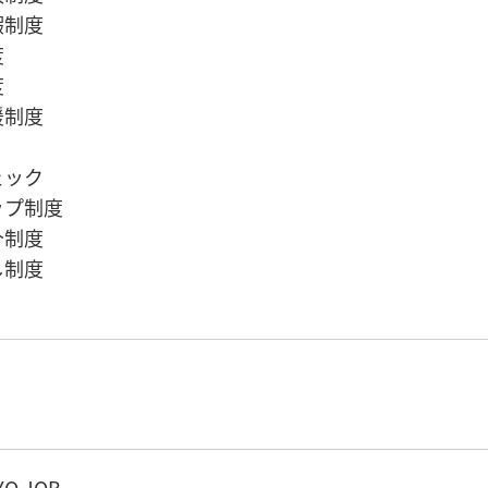
暇制度
度
度
援制度
ェック
ップ制度
介制度
し制度