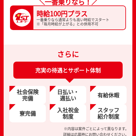
＼一番乗りなら！／
時給100円プラス
一番乗りなら通常よりも高い時給でスタート
※「毎月時給が上がる」との併用不可
さらに
充実の待遇とサポート体制
社会保険
日払い・
有給休暇
完備
週払い
入社祝金
スタッフ
寮完備
制度
紹介制度
※内容は案件ごとによって異なります。
詳細は応募時にお問い合わせください。