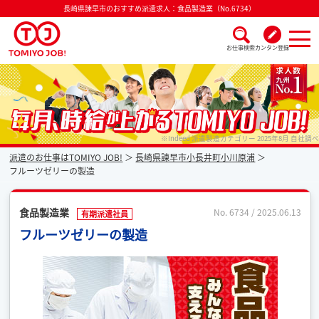
長崎県諫早市のおすすめ派遣求人：食品製造業（No.6734）
お仕事検索
カンタン登録
派遣なら毎月時給が上がるトミヨジョブ
※Indeed 派遣製造カテゴリー 2025年8月 自社調べ
派遣のお仕事はTOMIYO JOB!
長崎県諫早市小長井町小川原浦
フルーツゼリーの製造
食品製造業
No. 6734 / 2025.06.13
有期派遣社員
フルーツゼリーの製造