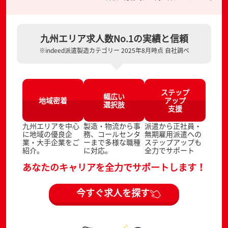
九州エリア求人数No.1の実績と信頼
※indeed派遣製造カテゴリー 2025年8月時点 自社調べ
ステップ
幅広い
地域密着
アップ
選択肢
支援
九州エリアを中心
製造・物流から事
派遣から正社員・
に地域の優良企
務、コールセンタ
無期雇用派遣への
業・大手企業をご
ーまで多様な職種
ステップアップも
紹介。
に対応。
全力でサポート
あなたのキャリアを全力でサポートします！
今すぐ求人を探す