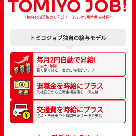
※indeed派遣製造カテゴリー 2025年8月時点 自社調べ
トミヨジョブ独自の給与モデル
毎月2円自動で
昇給!
※最大3年間
長く働くほど、
確実に時給がアップ
退職金を
時給にプラス
入社初日から
退職金相当額を一律支給
交通費を
時給にプラス
徒歩・自転車でも
時間当たり一律で支給