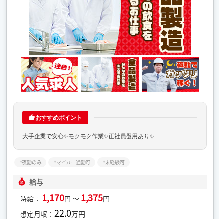
おすすめポイント
大手企業で安心✨モクモク作業✨正社員登用あり✨
夜勤のみ
マイカー通勤可
未経験可
給与
1,170
1,375
時給：
円 ～
円
22.0
想定月収：
万円