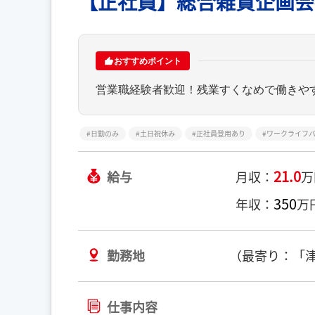
【正社員】総合雑貨企画会
おすすめポイント
営業職経験者歓迎！残業すくなめで働きや
日勤のみ
土日祝休み
正社員登用あり
ワークライフ
21.0
給与
月収：
350
年収：
万
勤務地
（最寄り：「津
仕事内容