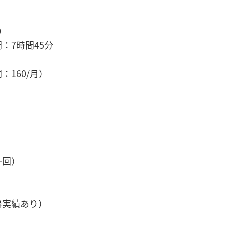
0
：7時間45分
）
：160/月）
一回）
得実績あり）