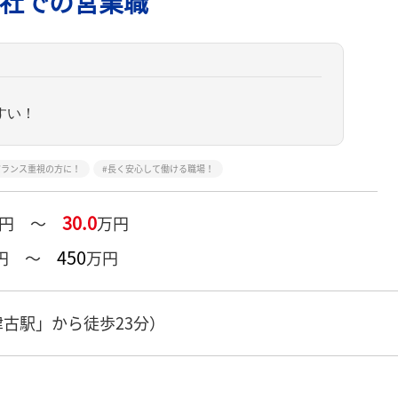
社での営業職
すい！
バランス重視の方に！
長く安心して働ける職場！
30.0
万円 ～
万円
450
円 ～
万円
古駅」から徒歩23分）