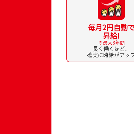
毎月2円自動
昇給!
※最大3年間
長く働くほど、
確実に時給がアッ