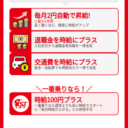
毎月2円自動で
昇給!
※最大3年間
長く働くほど、
確実に時給がアップ
退職金を
時給にプラス
入社初日から
退職金相当額を一律支給
交通費を
時給にプラス
徒歩・自転車でも
時間当たり一律で支給
＼一番乗りなら！／
時給100円プラス
一番乗りなら通常よりも高い時給でスタート
※「毎月時給が上がる」との併用不可