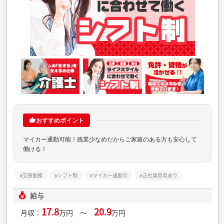
おすすめポイント
マイカー通勤可能！残業少なめだからご家庭のある方も安心して
働ける！
交替勤務
シフト制
マイカー通勤可
正社員登用あり
給与
17.8
20.9
月収：
万円 ～
万円