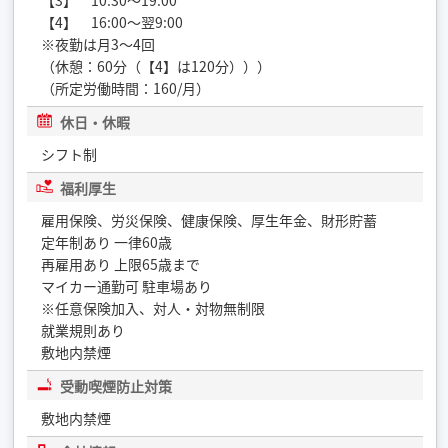
【3】 10:30～19:00
【4】 16:00～翌9:00
※夜勤は月3～4回
（休憩：60分（【4】は120分）））
（所定労働時間：160/月）
休日・休暇
シフト制
福利厚生
雇用保険、労災保険、健康保険、厚生年金、財形貯蓄
定年制あり 一律60歳
再雇用あり 上限65歳まで
マイカー通勤可 駐車場あり
※任意保険加入、対人・対物無制限
就業規則あり
敷地内禁煙
受動喫煙防止対策
敷地内禁煙