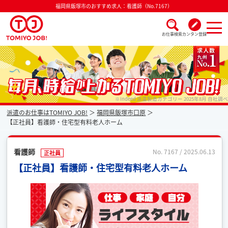
福岡県飯塚市のおすすめ求人：看護師（No.7167）
お仕事検索
カンタン登録
派遣なら毎月時給が上がるトミヨジョブ
※Indeed 派遣製造カテゴリー 2025年8月 自社調べ
派遣のお仕事はTOMIYO JOB!
福岡県飯塚市口原
【正社員】看護師・住宅型有料老人ホーム
看護師
No. 7167 / 2025.06.13
正社員
【正社員】看護師・住宅型有料老人ホーム