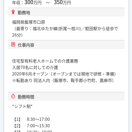
300
350
年収：
万円 ～
万円
勤務地
福岡県飯塚市口原
（最寄り：福北ゆたか線(折尾～桂川)／鯰田駅から徒歩で
26分）
仕事内容
住宅型有料老人ホームでの介護業務
入居70名に対しての介護
2020年6月オープン（オープンまでは現地で研修・準備）
※転勤あり 同法人内（飯塚市、鞍手郡小竹町、嘉麻市）
勤務時間
*シフト制*
【1】 8:30～17:00
【2】 7:00～15:30