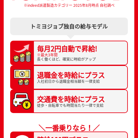
※indeed派遣製造カテゴリー 2025年8月時点 自社調べ
トミヨジョブ独自の給与モデル
毎月2円自動で
昇給!
※最大3年間
長く働くほど、
確実に時給がアップ
退職金を
時給にプラス
入社初日から
退職金相当額を一律支給
交通費を
時給にプラス
徒歩・自転車でも
時間当たり一律で支給
＼一番乗りなら！／