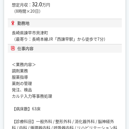
32.0
想定月収：
万円
（8時間×20日）
勤務地
長崎県諫早市貝津町
（最寄り：長崎本線JR「西諌早駅」から徒歩で7分）
仕事内容
＜業務内容＞
調剤業務
服薬指導
薬剤の管理
発注、検品
カルテ入力等事務処理
【病床数】63床
【診療科目】一般外科 / 整形外科 / 消化器外科 / 脳神経外
科 / 内科 / 循環器内科 / 呼吸器内科 / リハビリテーション科