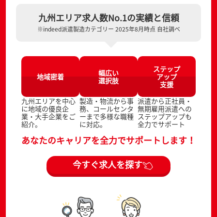
九州エリア求人数No.1の実績と信頼
※indeed派遣製造カテゴリー 2025年8月時点 自社調べ
ステップ
幅広い
地域密着
アップ
選択肢
支援
九州エリアを中心
製造・物流から事
派遣から正社員・
に地域の優良企
務、コールセンタ
無期雇用派遣への
業・大手企業をご
ーまで多様な職種
ステップアップも
紹介。
に対応。
全力でサポート
あなたのキャリアを全力でサポートします！
今すぐ求人を探す