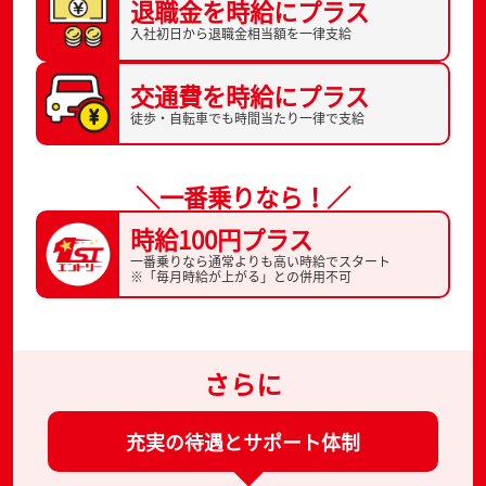
退職金を
時給にプラス
入社初日から
退職金相当額を一律支給
交通費を
時給にプラス
徒歩・自転車でも
時間当たり一律で支給
＼一番乗りなら！／
時給100円プラス
一番乗りなら通常よりも高い時給でスタート
※「毎月時給が上がる」との併用不可
さらに
充実の待遇とサポート体制