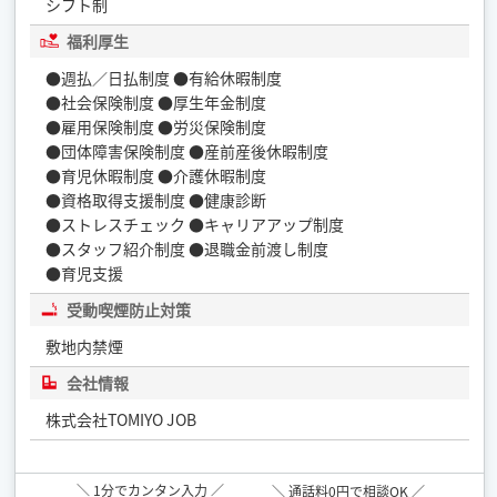
シフト制
福利厚生
●週払／日払制度 ●有給休暇制度
●社会保険制度 ●厚生年金制度
●雇用保険制度 ●労災保険制度
●団体障害保険制度 ●産前産後休暇制度
●育児休暇制度 ●介護休暇制度
●資格取得支援制度 ●健康診断
●ストレスチェック ●キャリアアップ制度
●スタッフ紹介制度 ●退職金前渡し制度
●育児支援
受動喫煙防止対策
敷地内禁煙
会社情報
株式会社TOMIYO JOB
＼ 1分でカンタン入力 ／
＼ 通話料0円で相談OK ／