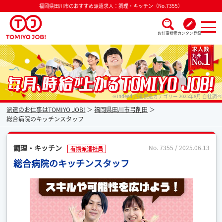
福岡県田川市のおすすめ派遣求人：調理・キッチン（No.7355）
お仕事検索
カンタン登録
派遣なら毎月時給が上がるトミヨジョブ
※Indeed 派遣製造カテゴリー 2025年8月 自社調べ
派遣のお仕事はTOMIYO JOB!
福岡県田川市弓削田
総合病院のキッチンスタッフ
調理・キッチン
No. 7355 / 2025.06.13
有期派遣社員
総合病院のキッチンスタッフ