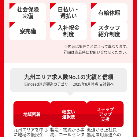
社会保険
日払い・
有給休暇
完備
週払い
入社祝金
スタッフ
寮完備
制度
紹介制度
※内容は案件ごとによって異なります。
詳細は応募時にお問い合わせください。
九州エリア求人数No.1の実績と信頼
※indeed派遣製造カテゴリー 2025年8月時点 自社調べ
ステップ
幅広い
地域密着
アップ
選択肢
支援
九州エリアを中心
製造・物流から事
派遣から正社員・
に地域の優良企
務、コールセンタ
無期雇用派遣への