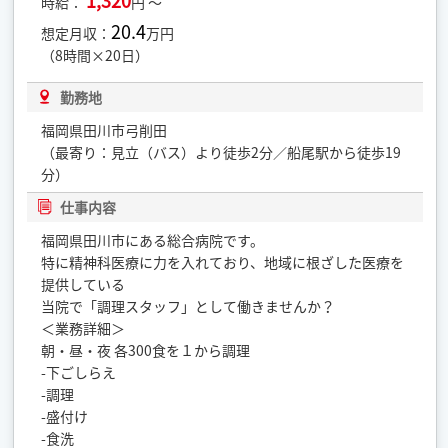
1,320
時給：
円 ～
20.4
想定月収：
万円
（8時間×20日）
勤務地
福岡県田川市弓削田
（最寄り：見立（バス）より徒歩2分／船尾駅から徒歩19
分）
仕事内容
福岡県田川市にある総合病院です。
特に精神科医療に力を入れており、地域に根ざした医療を
提供している
当院で「調理スタッフ」として働きませんか？
＜業務詳細＞
朝・昼・夜 各300食を１から調理
-下ごしらえ
-調理
-盛付け
-食洗