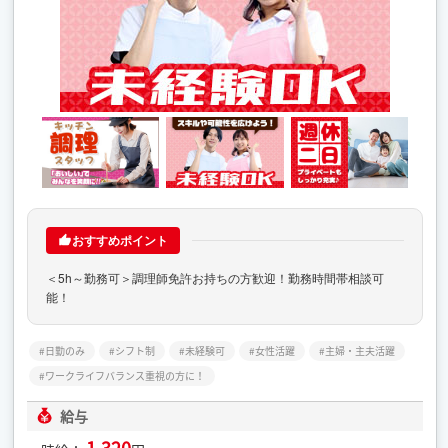
おすすめポイント
＜5h～勤務可＞調理師免許お持ちの方歓迎！勤務時間帯相談可
能！
日勤のみ
シフト制
未経験可
女性活躍
主婦・主夫活躍
ワークライフバランス重視の方に！
給与